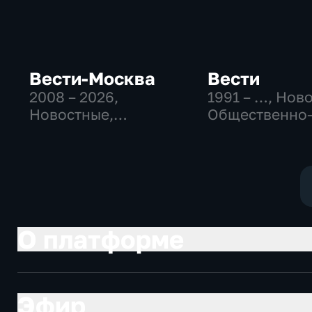
Вести-Москва
Вести
2008 – 2026
,
1991 – …
, Нов
Новостные,
Общественно
Общественно-
политические
политические,
социально-
социально-
экономически
экономические
О платформе
Эфир