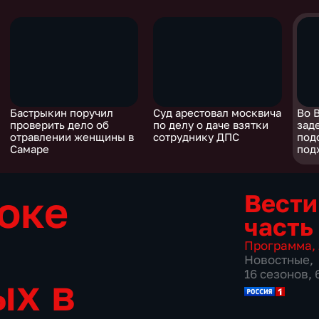
Бастрыкин поручил
Суд арестовал москвича
Во 
проверить дело об
по делу о даче взятки
зад
отравлении женщины в
сотруднику ДПС
под
Самаре
под
сто
оке
Вести
часть
Программа
,
Новостные
,
16 сезонов,
ых в