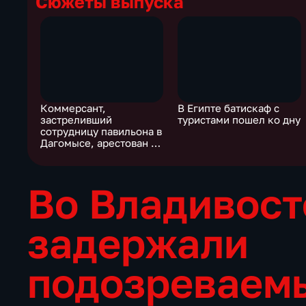
Сюжеты выпуска
Коммерсант,
В Египте батискаф с
застреливший
туристами пошел ко дну
сотрудницу павильона в
Дагомысе, арестован на
2 месяца
Во Владивост
задержали
подозреваем