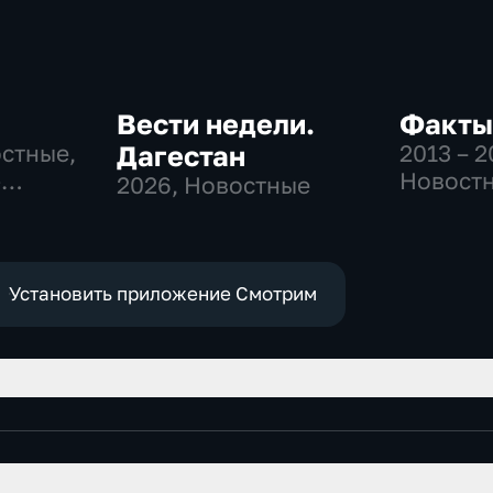
Вести недели.
Факты
остные,
Дагестан
2013 – 
-
Новост
2026
, Новостные
,
е
Установить приложение Смотрим