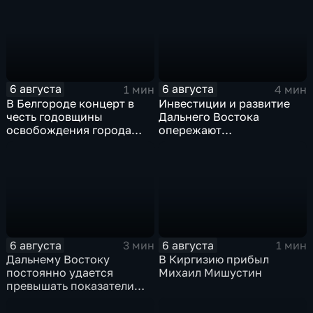
боеприпасов у США
спецслужбами для
терактов в России
6 августа
6 августа
1 мин
4 мин
В Белгороде концерт в
Инвестиции и развитие
честь годовщины
Дальнего Востока
освобождения города
опережают
продолжился несмотря
среднероссийские
на блэкаут
показатели
6 августа
6 августа
3 мин
1 мин
Дальнему Востоку
В Киргизию прибыл
постоянно удается
Михаил Мишустин
превышать показатели
привлечения
инвестицийВ