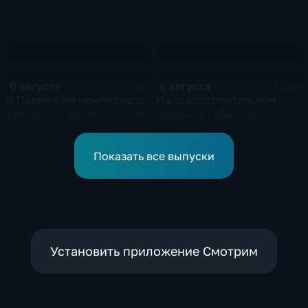
и Российско-киргизской
межрегиональной
конференции
6 августа
6 августа
3 мин
3 мин
В Париже на чемпионате
На судостроительном
Европы по водным видам
заводе в Хабаровске
спорта сегодня
приступили к сборке
завершаются
дебаркадеров
выступления по прыжкам
Показать все выпуски
в воду
Установить приложение Смотрим