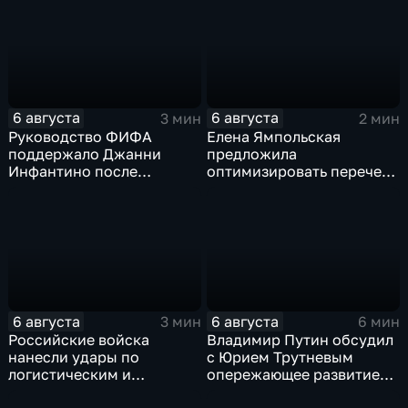
6 августа
6 августа
3 мин
2 мин
Руководство ФИФА
Елена Ямпольская
поддержало Джанни
предложила
Инфантино после
оптимизировать перечень
скандала с продажей
олимпиад для
прав на чемпионаты мира
поступления в вузы
6 августа
6 августа
3 мин
6 мин
Российские войска
Владимир Путин обсудил
нанесли удары по
с Юрием Трутневым
логистическим и
опережающее развитие
энергетическим объектам
Дальнего Востока