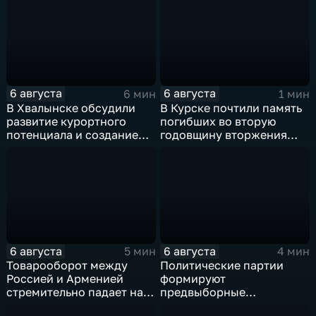
6 августа
6 августа
6 мин
1 мин
В Хвалынске обсудили
В Курске почтили память
развитие курортного
погибших во вторую
потенциала и создание
годовщину вторжения
медицинского кластера
ВСУ
6 августа
6 августа
5 мин
4 мин
Товарооборот между
Политические партии
Россией и Арменией
формируют
стремительно падает на
предвыборные
фоне курса Еревана на
программы на фоне роста