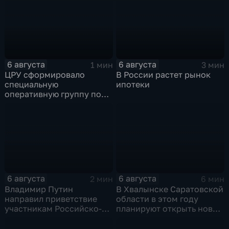
6 августа
6 августа
1 мин
3 мин
ЦРУ сформировало
В России растет рынок
специальную
ипотеки
оперативную группу по
смене власти на Кубе.
6 августа
6 августа
2 мин
6 мин
Владимир Путин
В Хвалынске Саратовской
направил приветствие
области в этом году
участникам Российско-
планируют открыть новую
киргизского
больницу
экономического форума