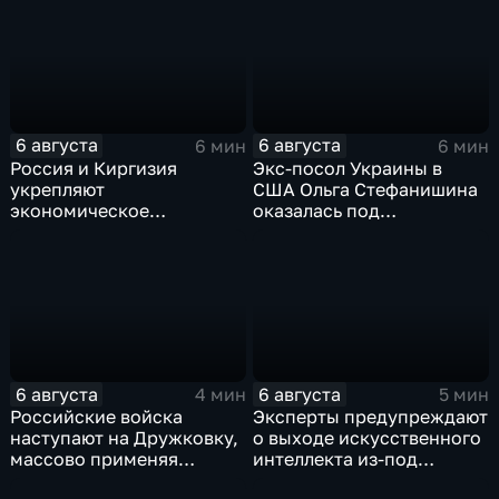
против туристов
"Кольцо Открытия"
6 августа
6 августа
6 мин
6 мин
Россия и Киргизия
Экс-посол Украины в
укрепляют
США Ольга Стефанишина
экономическое
оказалась под
партнерство в рамках
следствием по делу о
Евразийского
коррупции
экономического союза
6 августа
6 августа
4 мин
5 мин
Российские войска
Эксперты предупреждают
наступают на Дружковку,
о выходе искусственного
массово применяя
интеллекта из-под
оптоволоконные дроны
контроля разработчиков