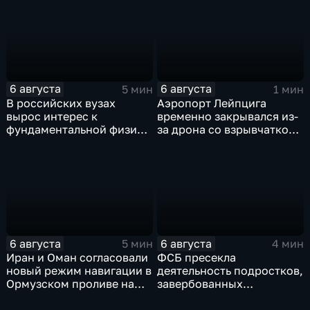
ВСУ
6 августа
6 августа
5 мин
1 мин
В российских вузах
Аэропорт Лейпцига
вырос интерес к
временно закрывался из-
фундаментальной физике
за дрона со взрывчаткой
и авиастроению на фоне
рядом с украинским
перехода к новой модели
грузовым самолетом
образования
6 августа
6 августа
5 мин
4 мин
Иран и Оман согласовали
ФСБ пресекла
новый режим навигации в
деятельность подростков,
Ормузском проливе на
завербованных
фоне нехватки
украинскими