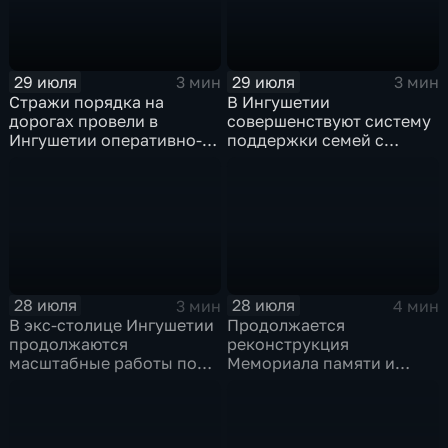
29 июля
29 июля
3 мин
3 мин
Стражи порядка на
В Ингушетии
дорогах провели в
совершенствуют систему
Ингушетии оперативно-
поддержки семей с
профилактическое
особенными детьми и
мероприятие "ЗАСЛОН"
участников СВО
28 июля
28 июля
3 мин
4 мин
В экс-столице Ингушетии
Продолжается
продолжаются
реконструкция
масштабные работы по
Мемориала памяти и
озеленению
славы Ингушетии