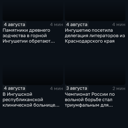
4 августа
4 августа
4 мин
4 мин
Памятники древнего
Ингушетию посетила
зодчества в горной
делегация литераторов из
Ингушетии обретают
Краснодарского края
вторую жизнь
4 августа
3 августа
4 мин
2 мин
В Ингушской
Чемпионат России по
республиканской
вольной борьбе стал
клинической больнице
триумфальным для
открылось отделение
ингушских спортсменов
медицинской
реабилитации для
участников СВО