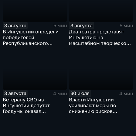
3 августа
3 августа
5 мин
5 мин
В Ингушетии определи
Два театра представят
победителей
Ингушетию на
Республиканского
масштабном творческом
конкурса «Лучшее личное
смотре "Зарядье"
подсобное хозяйство» и
Фестиваля цветов
3 августа
30 июля
4 мин
4 мин
Ветерану СВО из
Власти Ингушетии
Ингушетии депутат
усиливают меры по
Госдумы оказал
снижению рисков
материальную помощь
возникновения
чрезвычайных ситуаций
техногенного и
природного характера