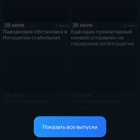
28 июля
28 июля
3 мин
3 мин
Паводковая обстановка в
Ещё один гуманитарный
Ингушетии стабильная
конвой отправлен на
передовую из Ингушетии
28 июля
27 июля
4 мин
4 мин
Память погибших
Патриарший хор из
участников СВО почтили
Грузии дал
в столице Ингушетии
благотворительный
концерт в Ингушетии
Показать все выпуски