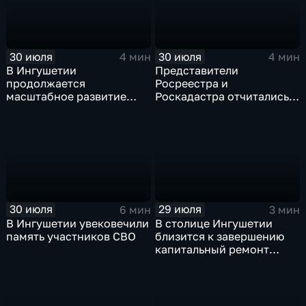
30 июля
30 июля
4 мин
4 мин
В Ингушетии
Представители
продолжается
Росреестра и
масштабное развитие
Роскадастра отчитались
спортивной
перед кабинетом
инфраструктуры
министров Ингушетии
30 июля
29 июля
6 мин
3 мин
В Ингушетии увековечили
В столице Ингушетии
память участников СВО
близится к завершению
капитальный ремонт
детского сада "СКАЗКА"