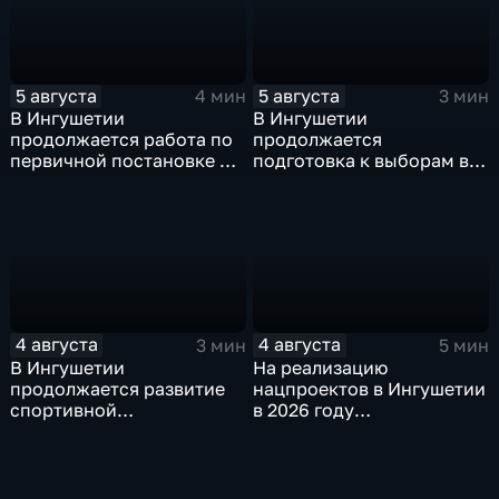
5 августа
5 августа
4 мин
3 мин
В Ингушетии
В Ингушетии
продолжается работа по
продолжается
первичной постановке на
подготовка к выборам в
воинский учёт
Госдуму и Народное
Собрание
4 августа
4 августа
3 мин
5 мин
В Ингушетии
На реализацию
продолжается развитие
нацпроектов в Ингушетии
спортивной
в 2026 году
инфраструктуры
предусмотрено
финансирование в
объёме около 6
миллиардов рублей