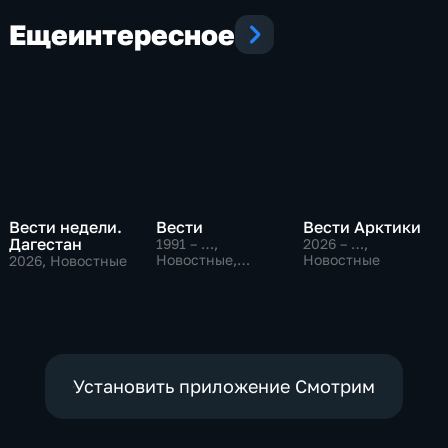
Еще
интересное
Вести недели.
Вести
Вести Арктики
Дагестан
1991 – …
,
2026 – …
,
Новостные,
Новостные
2026
, Новостные
Общественно-
политические,
социально-
экономические
Установить приложение Смотрим