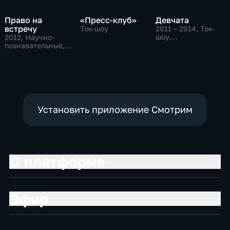
Право на
«Пресс-клуб»
Девчата
встречу
Ток-шоу
2011 – 2014
, Ток-
шоу,
2012
, Научно-
Развлекательные
познавательные,
Ток-шоу
Установить приложение Смотрим
О платформе
Эфир