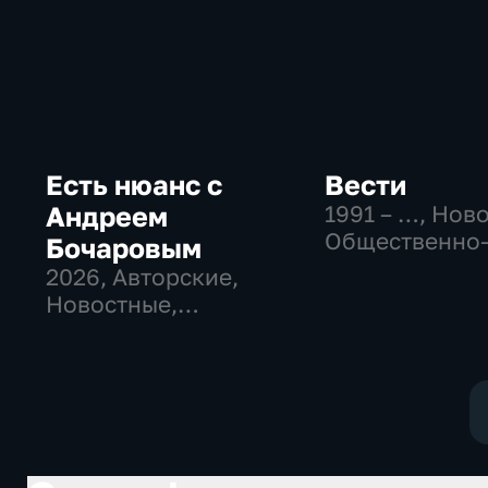
Есть нюанс с
Вести
Андреем
1991 – …
, Нов
Общественно
Бочаровым
политические
2026
, Авторские,
социально-
Новостные,
экономически
общественно-
политические