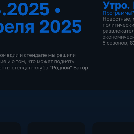
4.2025
•
Утро.
Программа
Р
реля 2025
Новостные
,
политическ
развлекате
экономичес
5 сезонов, 
комедии и стендапе мы решили
е и о том, что может поднять
денты стендап-клуба "Родной" Батор