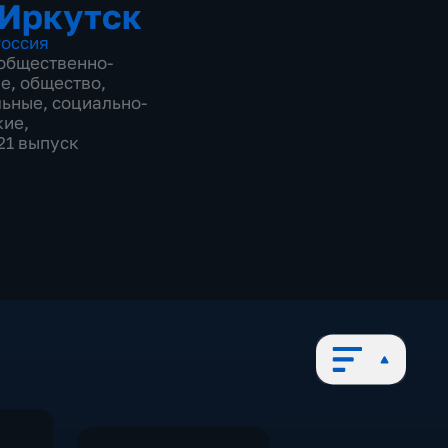
 Иркутск
оссия
общественно-
ие
,
общество
,
льные
,
социально-
кие
,
821 выпуск