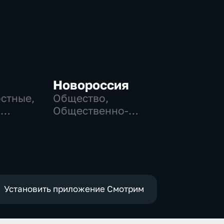
Новороссия
остные,
Общество,
-
Общественно-
,
политические
е
Установить приложение Смотрим