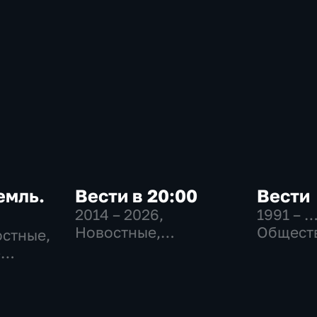
емль.
Вести в 20:00
Вести
2014 – 2026
,
1991 – 
Новостные,
Общест
остные,
Общественно-
политич
-
политические
социаль
эконом