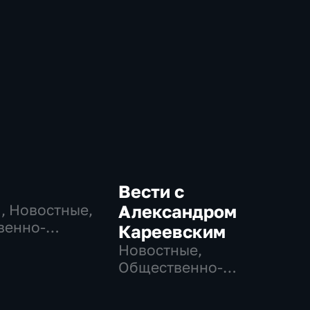
Вести с
…
, Новостные,
Александром
венно-
Кареевским
еские,
Новостные,
но-
Общественно-
ические
политические