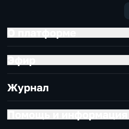
О платформе
Эфир
Журнал
Помощь и информация