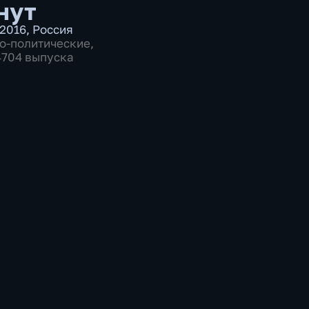
нут
2016
,
Россия
о-политические
,
 4704 выпуска