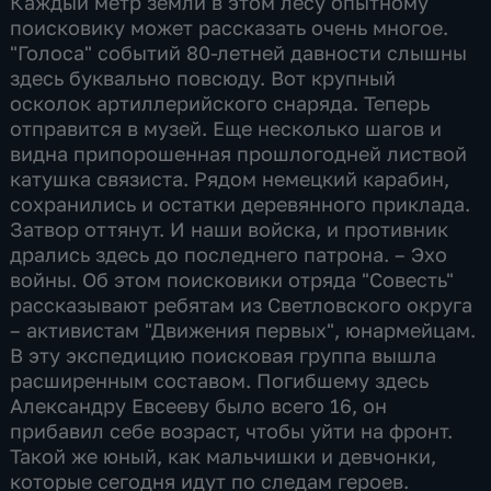
Каждый метр земли в этом лесу опытному
поисковику может рассказать очень многое.
"Голоса" событий 80-летней давности слышны
здесь буквально повсюду. Вот крупный
осколок артиллерийского снаряда. Теперь
отправится в музей. Еще несколько шагов и
видна припорошенная прошлогодней листвой
катушка связиста. Рядом немецкий карабин,
сохранились и остатки деревянного приклада.
Затвор оттянут. И наши войска, и противник
дрались здесь до последнего патрона. – Эхо
войны. Об этом поисковики отряда "Совесть"
рассказывают ребятам из Светловского округа
– активистам "Движения первых", юнармейцам.
В эту экспедицию поисковая группа вышла
расширенным составом. Погибшему здесь
Александру Евсееву было всего 16, он
прибавил себе возраст, чтобы уйти на фронт.
Такой же юный, как мальчишки и девчонки,
которые сегодня идут по следам героев.