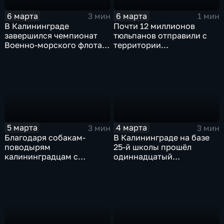
6 марта
6 марта
3 мин
1 мин
В Калининграде
Почти 12 миллионов
завершился чемпионат
тюльпанов отправили с
Военно-морского флота
территории
по волейболу
Калининградской
области в другие регионы
России накануне
праздников
5 марта
4 марта
3 мин
3 мин
Благодаря собакам-
В Калининграде на базе
поводырям
25-й школы прошёл
калининградцам с
одиннадцатый
нарушением зрения легче
ежегодный
справляться с
патриотический форум
городскими испытаниями
"Герои нашего времени"