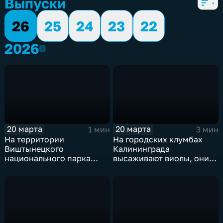
Выпуски
26
25
24
23
22
2026
2026
20 марта
20 марта
1 мин
3 мин
На территории
На городских клумбах
Виштынецкого
Калининграда
национального парка
высаживают виолы, они
благоустроят четыре
же "анютины глазки"
экотропы и создадут
визит-центр