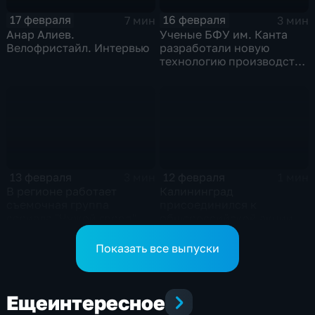
17 февраля
16 февраля
7 мин
3 мин
Анар Алиев.
Ученые БФУ им. Канта
Велофристайл. Интервью
разработали новую
технологию производства
композитных материалов
13 февраля
12 февраля
3 мин
1 мин
В регионе работает
Калининград
съемочная группа
присоединился к
сериала "Чужой город"
общероссийской акции
"Дарите книги с любовью"
Показать все выпуски
Еще
интересное