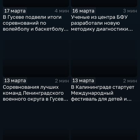
17 марта
16 марта
4 мин
3 мин
В Гусеве подвели итоги
Ученые из центра БФУ
соревнований по
разработали новую
волейболу и баскетболу
методику диагностики
на Кубки командующего
безалкогольной жировой
Ленинградским военным
болезни печени
округом
13 марта
13 марта
2 мин
2 мин
Соревнования лучших
В Калининграде стартует
команд Ленинградского
Международный
военного округа в Гусеве
фестиваль для детей и
подарили любителям
юношества "Музыкальная
волейбола множество
весна"
ярких эмоций