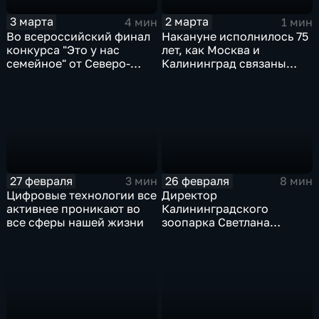
3 марта
2 марта
4 мин
1 мин
Во всероссийский финал
Накануне исполнилось 75
конкурса "Это у нас
лет, как Москва и
семейное" от Северо-
Калининград связаны
Западного федерального
воздушной дорогой
округа вышло 57 семей
27 февраля
26 февраля
3 мин
8 мин
Цифровые технологии все
Директор
активнее проникают во
Калининградского
все сферы нашей жизни
зоопарка Светлана
Соколова. Интервью