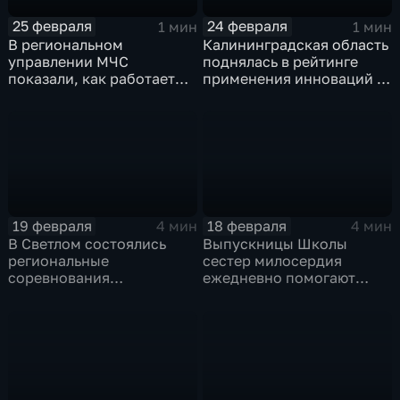
25 февраля
24 февраля
1 мин
1 мин
В региональном
Калининградская область
управлении МЧС
поднялась в рейтинге
показали, как работает
применения инноваций в
телеуправляемый
агропромышленной
необитаемый подводный
отрасли
аппарат
19 февраля
18 февраля
4 мин
4 мин
В Светлом состоялись
Выпускницы Школы
региональные
сестер милосердия
соревнования
ежедневно помогают
"Балтийские гонки
пациентам
дронов 2026"
травматологического и
сердечно-сосудистого
отделений в
государственных
больницах