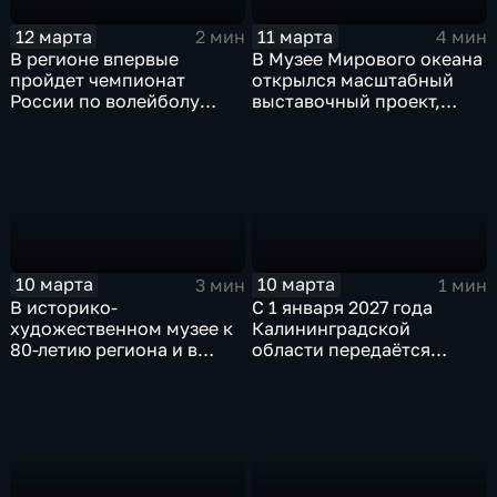
12 марта
11 марта
2 мин
4 мин
В регионе впервые
В Музее Мирового океана
пройдет чемпионат
открылся масштабный
России по волейболу
выставочный проект,
сидя
посвященный королеве
Луизе
10 марта
10 марта
3 мин
1 мин
В историко-
С 1 января 2027 года
художественном музее к
Калининградской
80-летию региона и в
области передаётся
честь Года единства
полномочие по
народов России
господдержке
открылась выставка "С
резидентов региональной
чего начинается Родина"
Особой экономической
зоны