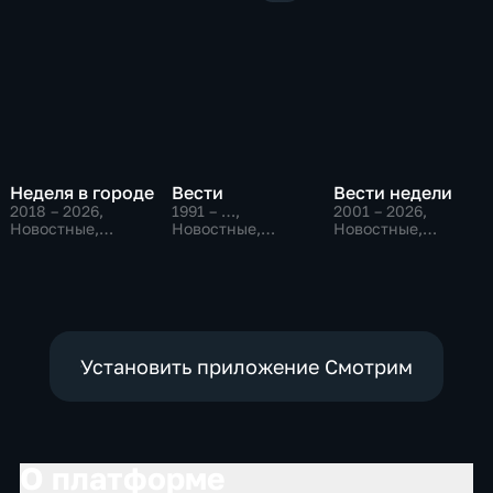
Неделя в городе
Вести
Вести недели
2018 – 2026
,
1991 – …
,
2001 – 2026
,
Новостные,
Новостные,
Новостные,
Общество,
Общественно-
Общественно-
общественно-
политические,
политические
политические
социально-
экономические
Установить приложение Смотрим
О платформе