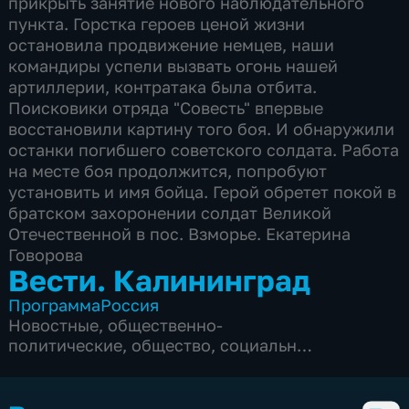
прикрыть занятие нового наблюдательного
пункта. Горстка героев ценой жизни
остановила продвижение немцев, наши
командиры успели вызвать огонь нашей
артиллерии, контратака была отбита.
Поисковики отряда "Совесть" впервые
восстановили картину того боя. И обнаружили
останки погибшего советского солдата. Работа
на месте боя продолжится, попробуют
установить и имя бойца. Герой обретет покой в
братском захоронении солдат Великой
Отечественной в пос. Взморье. Екатерина
Говорова
Вести. Калининград
Программа
Россия
Новостные
,
общественно-
политические
,
общество
,
социально-
экономические
,
5 сезонов, 1883 выпуска