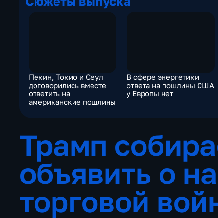
Сюжеты выпуска
Пекин, Токио и Сеул
В сфере энергетики
договорились вместе
ответа на пошлины США
ответить на
у Европы нет
американские пошлины
Трамп собира
объявить о н
торговой во