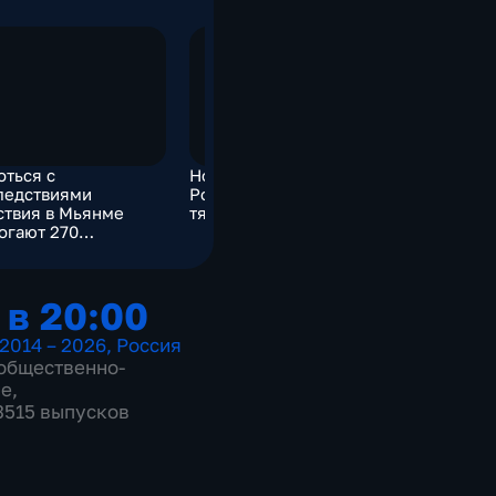
оться с
Новая победа Армии
Для ВСУ 
ледствиями
России – результат
удары по
ствия в Мьянме
тяжелой работы
энергостр
огают 270
факто не 
рудников МЧС РФ
 в 20:00
2014 – 2026
,
Россия
общественно-
ие
,
 3515 выпусков