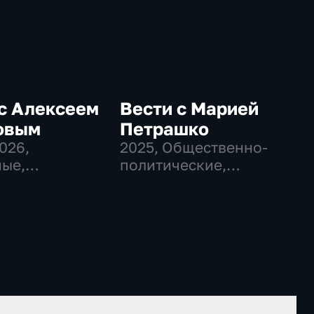
с Алексеем
Вести с Марией
овым
Петрашко
2026
,
2025
, Общественно-
ые,
политические,
венно-
Новостные
еские