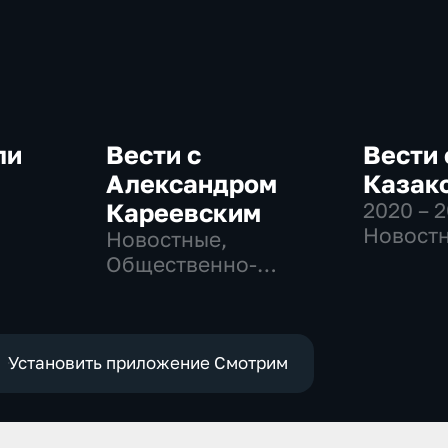
ли
Вести с
Вести 
Александром
Казак
Кареевским
2020 – 
-
Новостн
Новостные,
Общест
Общественно-
политич
политические
Установить приложение Смотрим