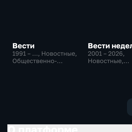
Вести
Вести неде
1991 – …
, Новостные,
2001 – 2026
,
Общественно-
Новостные,
политические,
Общественно
социально-
политические
экономические
О платформе