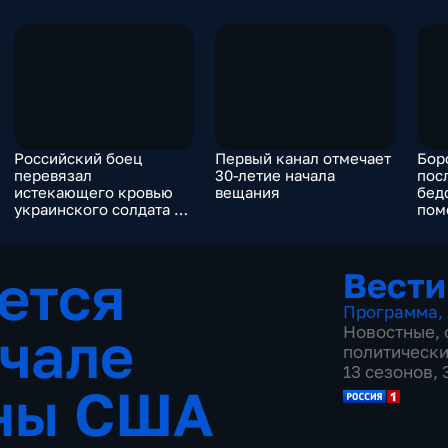
Российский боец
Первый канал отмечает
Бор
перевязал
30-летие начала
пос
истекающего кровью
вещания
бед
украинского солдата и
пом
тащил на себе
сот
ется
Вести
Программа
,
ачале
Новостные
,
политическ
13 сезонов,
йны США