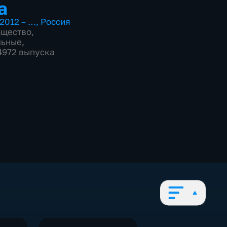
а
2012 – …
,
Россия
бщество
,
льные
,
 4972 выпуска