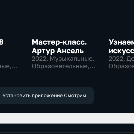
8
Мастер-класс.
Узнае
Артур Ансель
искусс
,
2022
, Музыкальные,
2022
, Д
ные,
Образовательные,
Образов
развлекательные
развлек
Установить приложение Смотрим