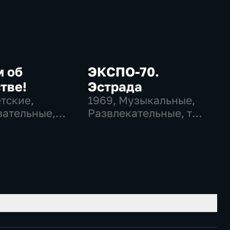
м об
ЭКСПО-70.
тве!
Эстрада
етские,
1969
, Музыкальные,
ательные,
Развлекательные, тВ
ательные
СССР