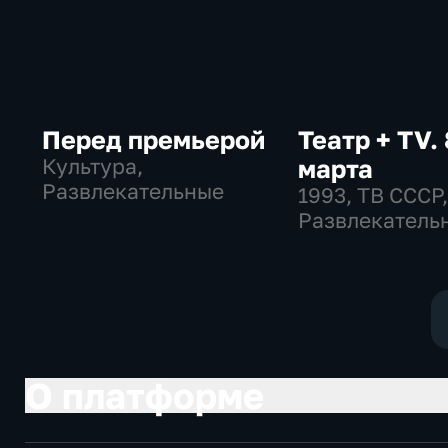
Перед премьерой
Театр + TV. 
Культура,
марта
Развлекательные
1993
, ТВ СССР
Развлекатель
общество
О платформе