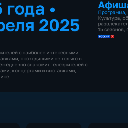
5 года
•
Афиш
Программа
,
реля 2025
Культура
,
о
развлекате
15 сезонов,
ителей с наиболее интересными
авками, проходящими не только в
 ежедневно знакомит телезрителей с
ами, концертами и выставками,
мире.