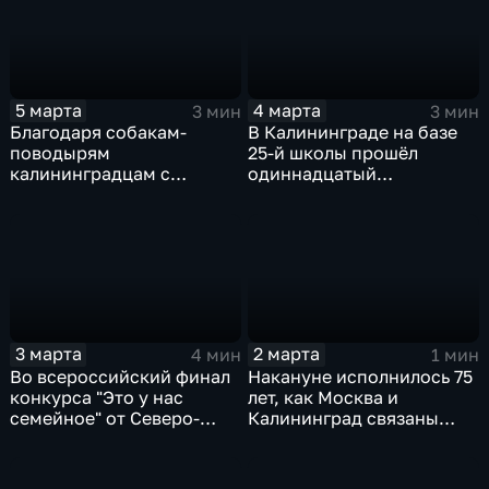
праздников
5 марта
4 марта
3 мин
3 мин
Благодаря собакам-
В Калининграде на базе
поводырям
25-й школы прошёл
калининградцам с
одиннадцатый
нарушением зрения легче
ежегодный
справляться с
патриотический форум
городскими испытаниями
"Герои нашего времени"
3 марта
2 марта
4 мин
1 мин
Во всероссийский финал
Накануне исполнилось 75
конкурса "Это у нас
лет, как Москва и
семейное" от Северо-
Калининград связаны
Западного федерального
воздушной дорогой
округа вышло 57 семей