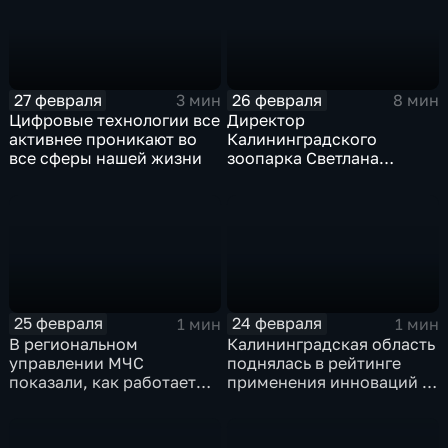
27 февраля
26 февраля
3 мин
8 мин
Цифровые технологии все
Директор
активнее проникают во
Калининградского
все сферы нашей жизни
зоопарка Светлана
Соколова. Интервью
25 февраля
24 февраля
1 мин
1 мин
В региональном
Калининградская область
управлении МЧС
поднялась в рейтинге
показали, как работает
применения инноваций в
телеуправляемый
агропромышленной
необитаемый подводный
отрасли
аппарат