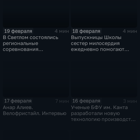
19 февраля
18 февраля
4 мин
4 мин
В Светлом состоялись
Выпускницы Школы
региональные
сестер милосердия
соревнования
ежедневно помогают
"Балтийские гонки
пациентам
дронов 2026"
травматологического и
сердечно-сосудистого
отделений в
государственных
больницах
17 февраля
16 февраля
7 мин
3 мин
Анар Алиев.
Ученые БФУ им. Канта
Велофристайл. Интервью
разработали новую
технологию производства
композитных материалов