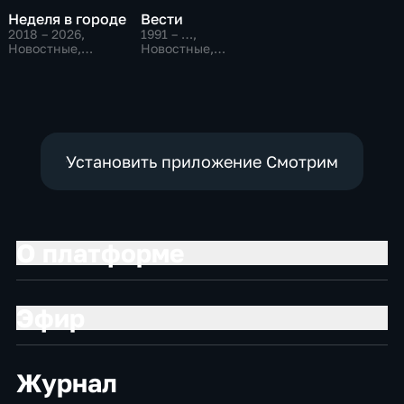
Неделя в городе
Вести
2018 – 2026
,
1991 – …
,
Новостные,
Новостные,
Общественно-
Общественно-
политические,
политические,
общество
социально-
экономические
Установить приложение Смотрим
О платформе
Эфир
Журнал