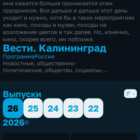
мне кажется больше проникается этим
праздником. Все дальше и дальше этот день
уходит и нужно, хотя бы в таких мероприятиях
как кино, походы в музеи, походы на
возложение цветов и так далее. Но, конечно,
кино, скорее всего, им поближе.
Вести. Калининград
Программа
Россия
Новостные
,
общественно-
политические
,
общество
,
социально-
экономические
,
5 сезонов, 1883 выпуска
Выпуски
26
25
24
23
22
2026
2026