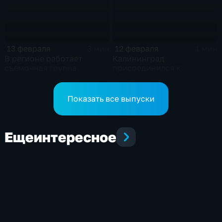
13 февраля
12 февраля
3 мин
1 мин
В регионе работает
Калининград
съемочная группа
присоединился к
сериала "Чужой город"
общероссийской акции
"Дарите книги с любовью"
Показать все выпуски
Еще
интересное