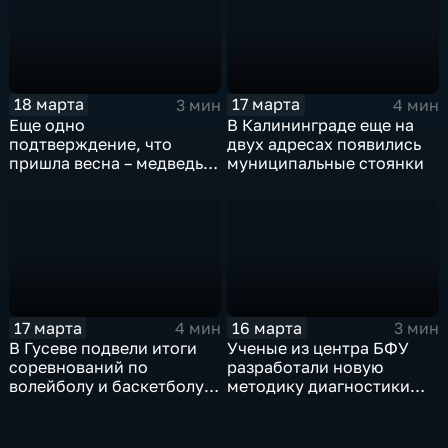
18 марта
17 марта
3 мин
4 мин
Еще одно
В Калининграде еще на
подтверждение, что
двух адресах появились
пришла весна – медведь
муниципальные стоянки
Фима проснулся
17 марта
16 марта
4 мин
3 мин
В Гусеве подвели итоги
Ученые из центра БФУ
соревнований по
разработали новую
волейболу и баскетболу
методику диагностики
на Кубки командующего
безалкогольной жировой
Ленинградским военным
болезни печени
округом