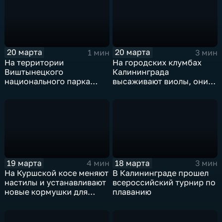
20 марта
20 марта
1 мин
3 мин
На территории
На городских клумбах
Виштынецкого
Калининграда
национального парка
высаживают виолы, они
благоустроят четыре
же "анютины глазки"
экотропы и создадут
визит-центр
19 марта
18 марта
4 мин
3 мин
На Куршской косе меняют
В Калининграде прошел
настилы и устанавливают
всероссийский турнир по
новые кормушки для
плаванию
животных и птиц