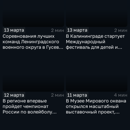
13 марта
13 марта
2 мин
2 мин
Соревнования лучших
В Калининграде стартует
команд Ленинградского
Международный
военного округа в Гусеве
фестиваль для детей и
подарили любителям
юношества "Музыкальная
волейбола множество
весна"
ярких эмоций
12 марта
11 марта
2 мин
4 мин
В регионе впервые
В Музее Мирового океана
пройдет чемпионат
открылся масштабный
России по волейболу
выставочный проект,
сидя
посвященный королеве
Луизе