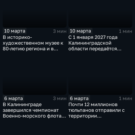
10 марта
10 марта
3 мин
1 мин
В историко-
С 1 января 2027 года
художественном музее к
Калининградской
80-летию региона и в
области передаётся
честь Года единства
полномочие по
народов России
господдержке
открылась выставка "С
резидентов региональной
чего начинается Родина"
Особой экономической
зоны
6 марта
6 марта
3 мин
1 мин
В Калининграде
Почти 12 миллионов
завершился чемпионат
тюльпанов отправили с
Военно-морского флота
территории
по волейболу
Калининградской
области в другие регионы
России накануне