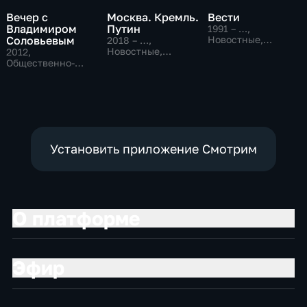
Вечер с
Москва. Кремль.
Вести
Владимиром
Путин
1991 – …
,
Соловьевым
Новостные,
2018 – …
,
Общественно-
Новостные,
2012
,
политические,
Общественно-
Общественно-
социально-
политические
политические
экономические
Установить приложение Смотрим
О платформе
Эфир