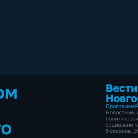
ом
Вести
Новго
Программа
Р
Новостные
,
политическ
го
социально-
5 сезонов, 