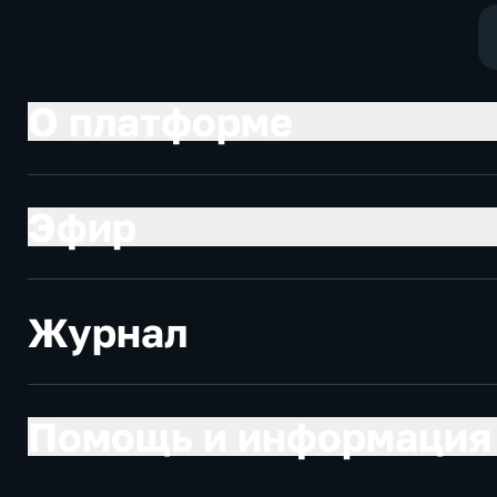
политические
экономически
О платформе
Эфир
Журнал
Помощь и информация