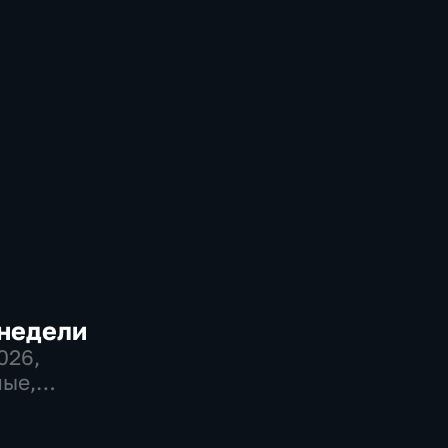
 недели
2026
,
ые,
венно-
еские