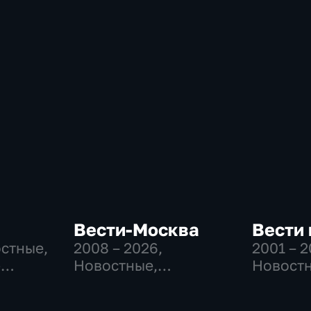
Вести-Москва
Вести
остные,
2008 – 2026
,
2001 – 
-
Новостные,
Новостн
,
Общественно-
Общест
политические,
политич