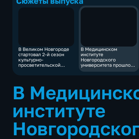
Сюжеты выпуска
В Великом Новгороде
В Медицинском
стартовал 2-й сезон
институте
культурно-
Новгородского
просветительской
университета прошло
программы под эгидой
профориентационное
музея-усадьбы "Онег"
мероприятие для
С.В. Рахманинова
школьников
В Медицинск
институте
Новгородско