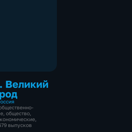
. Великий
род
оссия
общественно-
ие
,
общество
,
экономические
,
1679 выпусков