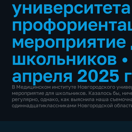
университета
профориента
мероприятие 
школьников
апреля 2025 
В Медицинском институте Новгородского унив
мероприятие для школьников. Казалось бы, ниче
регулярно, однако, как выяснила наша съемочна
одиннадцатиклассниками Новгородской области