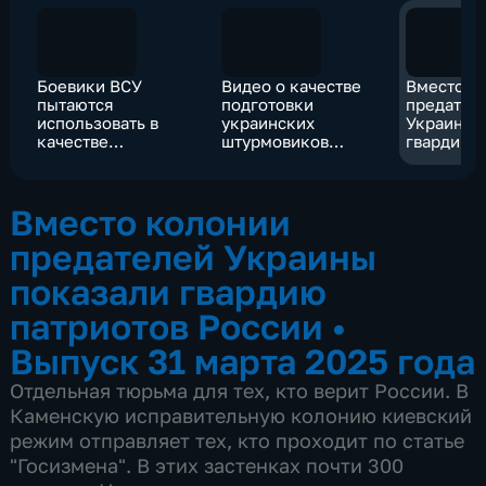
Боевики ВСУ
Видео о качестве
Вместо к
пытаются
подготовки
предател
использовать в
украинских
Украины 
качестве
штурмовиков
гвардию 
укрепрайона
наших военных не
России
территорию
впечатлило
монастыря
Вместо колонии
предателей Украины
показали гвардию
патриотов России
•
Выпуск 31 марта 2025 года
Отдельная тюрьма для тех, кто верит России. В
Каменскую исправительную колонию киевский
режим отправляет тех, кто проходит по статье
"Госизмена". В этих застенках почти 300