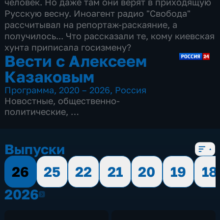
человек. Но даже там они верят в приходящую
Русскую весну. Иноагент радио "Свобода"
рассчитывал на репортаж-раскаяние, а
получилось... Что рассказали те, кому киевская
хунта приписала госизмену?
Вести с Алексеем
Казаковым
Программа
,
2020 – 2026
,
Россия
Новостные
,
общественно-
политические
,
8 сезонов, 1051 выпуск
Выпуски
26
25
22
21
20
19
18
2026
2026