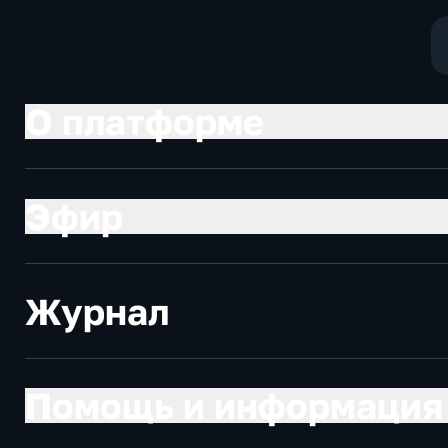
О платформе
Эфир
Журнал
Помощь и информация