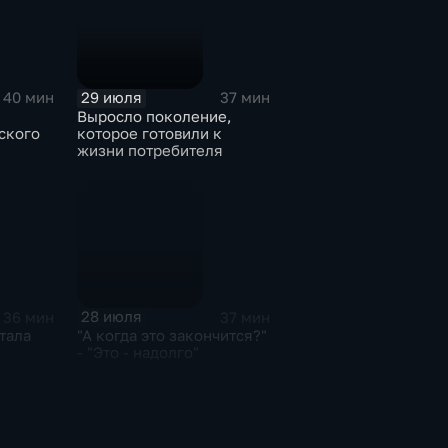
29 июля
40 мин
37 мин
Выросло поколение,
ского
которое готовили к
жизни потребителя
28 июля
36 мин
37 мин
тала
"А когда это закончится?"
- "Это - надолго"