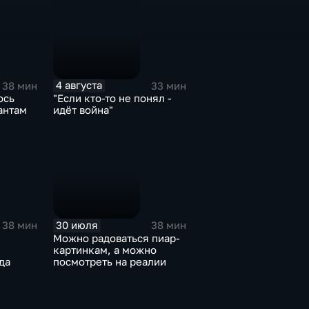
4 августа
38 мин
33 мин
ось
"Если кто-то не понял -
антам
идёт война"
30 июля
38 мин
38 мин
Можно радоваться пиар-
картинкам, а можно
да
посмотреть на реалии