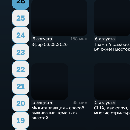
26
25
24
6 августа
6 августа
158 мин
Эфир 06.08.2026
Трамп "подзавяз
Ближнем Восто
23
22
21
20
5 августа
5 августа
38 мин
Милитаризация - способ
США, как спрут,
выживания немецких
многие структур
властей
19