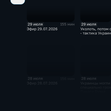
29 июля
29 июля
155 мин
Эфир 29.07.2026
Уколоть, потом 
- тактика Украи
28 июля
28 июля
156 мин
Эфир 28.07.2026
Украинцы могли
специально грох
Линдси Грэма