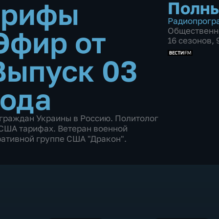
арифы
Полны
Радиопрогр
Эфир от
Общественн
16 сезонов,
Выпуск 03
года
граждан Украины в Россию. Политолог
 США тарифах. Ветеран военной
ративной группе США "Дракон".