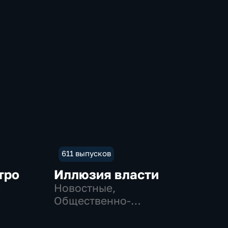
611 выпусков
тро
Иллюзия власти
-
Новостные,
Общественно-
политические