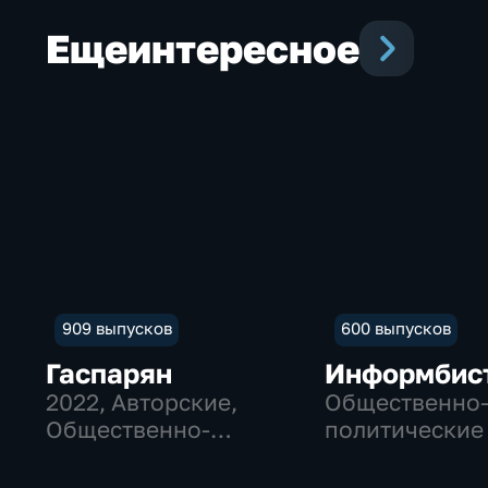
Еще
интересное
909 выпусков
600 выпусков
Гаспарян
Информбис
2022
, Авторские,
Общественно
Общественно-
политические
политические