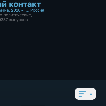
й контакт
амма
,
2016 – …
,
Россия
о-политические
,
 9337 выпусков