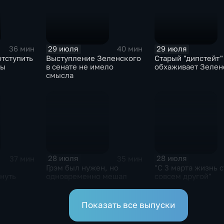
29 июля
29 июля
36 мин
40 мин
отступить
Выступление Зеленского
Старый "дипстейт"
ны
в сенате не имело
обхаживает Зелен
смысла
28 июля
28 июля
37 мин
35 мин
Грэм был нужен, но
"С 3 марта жизнь с
нуть
одновременно мешал
совсем другой"
Показать все выпуски