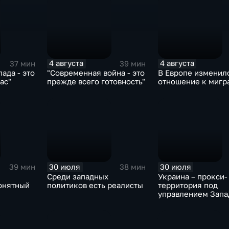
4 августа
4 августа
37 мин
39 мин
ада - это
"Современная война - это
В Европе изменил
ас"
прежде всего готовность"
отношение к мигр
30 июля
30 июля
39 мин
38 мин
Среди западных
Украина – прокси-
онятный
политиков есть реалисты
территория под
управлением Запа