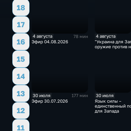
18
17
4 августа
4 августа
78 мин
16
Эфир 04.08.2026
"Украина для Зап
оружие против н
15
14
13
30 июля
30 июля
177 мин
Эфир 30.07.2026
Язык силы –
единственный п
12
для Запада
11