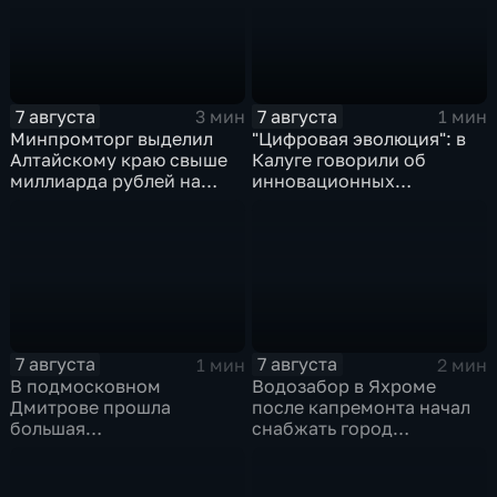
7 августа
7 августа
3 мин
1 мин
Минпромторг выделил
"Цифровая эволюция": в
Алтайскому краю свыше
Калуге говорили об
миллиарда рублей на
инновационных
промразвитие
IT‑проектах
7 августа
7 августа
1 мин
2 мин
В подмосковном
Водозабор в Яхроме
Дмитрове прошла
после капремонта начал
большая
снабжать город
агропромышленная
качественной водой
выставка