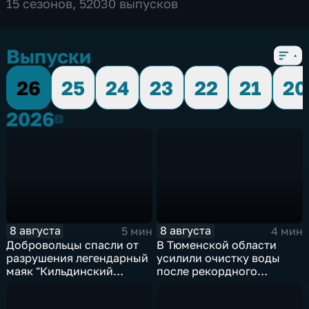
15 сезонов, 52030 выпусков
Выпуски
26
25
24
23
22
21
20
2026
2026
8 августа
8 августа
5 мин
4 мин
Добровольцы спасли от
В Тюменской области
разрушения легендарный
усилили очистку воды
маяк "Кильдинский
после рекордного
Северный"
летнего паводка