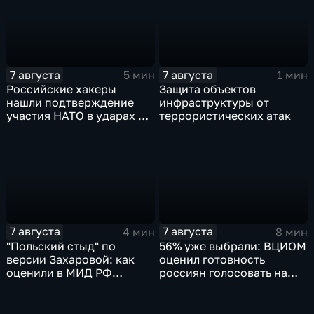
7 августа
7 августа
5 мин
1 мин
Российские хакеры
Защита объектов
нашли подтверждение
инфраструктуры от
участия НАТО в ударах по
террористических атак
России
7 августа
7 августа
4 мин
8 мин
"Польский стыд" по
56% уже выбрали: ВЦИОМ
версии Захаровой: как
оценил готовность
оценили в МИД РФ
россиян голосовать на
скандальную речь
выборах в Госдуму
Навроцкого