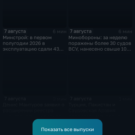
7 августа
7 августа
6 мин
6 мин
Минстрой: в первом
Минобороны: за неделю
полугодии 2026 в
поражены более 30 судов
эксплуатацию сдали 43
ВСУ, нанесено свыше 10
миллиона "квадратов"
ударов по ключевым
объектам
7 августа
7 августа
2 мин
1 мин
Денис Мантуров заявил о
Турция, Пакистан и
расширении реестра
Саудовская Аравия
индустриальных парков в
подписали меморандум о
Ярославской области
коллективной обороне
Показать все выпуски