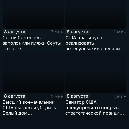
8 августа
8 августа
2 мин
1 мин
Сотни беженцев
США планируют
заполонили пляжи Сеуты
реализовать
на фоне
венесуэльский сценарий
катастрофического
для смены власти на Кубе
миграционного кризиса
8 августа
8 августа
1 мин
1 мин
Высший военачальник
Сенатор США
США пытается убедить
предупредил о подрыве
Белый дом
стратегической позиции
незамедлительно
из-за новых пошлин
завершить конфликт с
против России