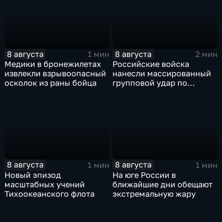
Ираном
8 августа
8 августа
1 мин
2 мин
Медики в бронежилетах
Российские войска
извлекли взрывоопасный
нанесли массированный
осколок из раны бойца
групповой удар по
стратегическим объектам
в глубоком тылу ВСУ
8 августа
8 августа
1 мин
1 мин
Новый эпизод
На юге России в
масштабных учений
ближайшие дни обещают
Тихоокеанского флота
экстремальную жару