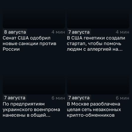
8 августа
7 августа
4 мин
4 мин
Сенат США одобрил
В США генетики создали
новые санкции против
стартап, чтобы помочь
России
людям с аллергией на
собак
7 августа
7 августа
6 мин
6 мин
По предприятиям
В Москве разоблачена
украинского военпрома
целая сеть незаконных
нанесены в общей
крипто-обменников
сложности более 10-ти
массированных и
групповых ударов