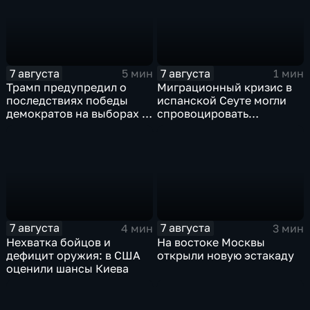
7 августа
7 августа
5 мин
1 мин
Трамп предупредил о
Миграционный кризис в
последствиях победы
испанской Сеуте могли
демократов на выборах в
спровоцировать
Сенат.
спецслужбы Израиля
7 августа
7 августа
4 мин
3 мин
Нехватка бойцов и
На востоке Москвы
дефицит оружия: в США
открыли новую эстакаду
оценили шансы Киева