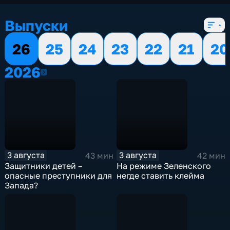
Выпуски
26
25
24
23
22
21
20
2026
2026
3 августа
3 августа
43 мин
42 мин
Защитники детей –
На режиме Зеленского
опасные преступники для
негде ставить клейма
Запада?