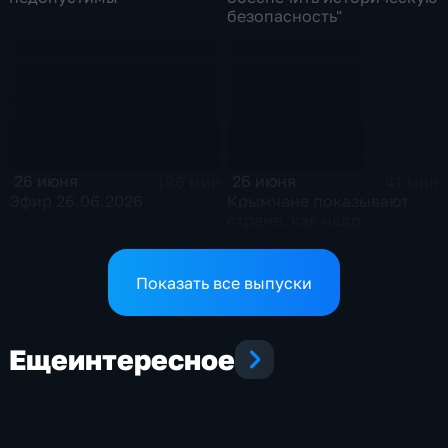
безопасность"
26 июня
26 июня
196 мин
41 мин
Эфир 26.06.2026
Крымчане показывают
стране, как надо
переносить тяготы
Показать все выпуски
Еще
интересное