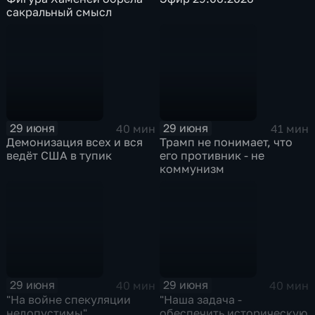
сакральный смысл
29 июня
29 июня
40 мин
41 мин
Демонизация всех и вся
Трамп не понимает, что
ведёт США в тупик
его противник - не
коммунизм
29 июня
29 июня
40 мин
40 мин
"На войне спекуляции
"Наша задача -
недопустимы"
обеспечить историческую