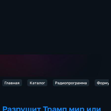
Главная
Каталог
Радиопрограмма
Формул
Разрушит Трамп мир или