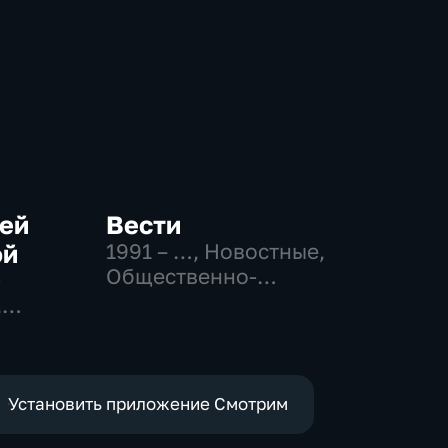
сей
Вести
ой
1991 – …
, Новостные,
Общественно-
-
политические,
,
социально-
востные
экономические
Установить приложение Смотрим