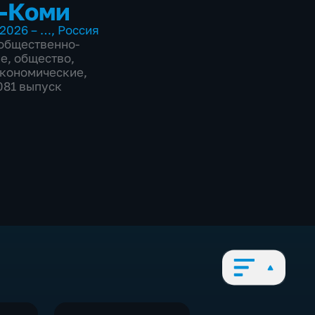
-Коми
2026 – …
,
Россия
общественно-
ие
,
общество
,
экономические
,
1081 выпуск