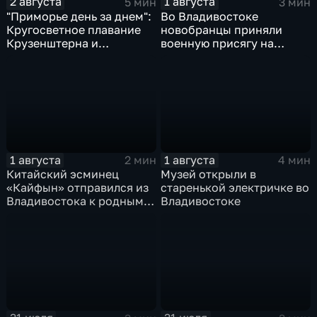
2 августа
1 августа
5 мин
3 мин
"Приморье день за днем":
Во Владивостоке
Кругосветное плавание
новобранцы приняли
Крузенштерна и
военную присягу на
Маньчжурская операция
Ворошиловской батарее
1 августа
1 августа
2 мин
4 мин
Китайский эсминец
Музей открыли в
«Кайфын» отправился из
старенькой электричке во
Владивостока к родным
Владивостоке
берегам