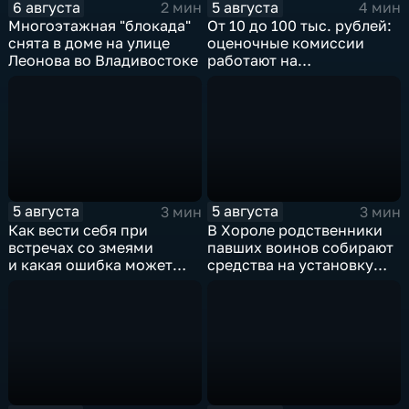
6 августа
5 августа
2 мин
4 мин
Многоэтажная "блокада"
От 10 до 100 тыс. рублей:
снята в доме на улице
оценочные комиссии
Леонова во Владивостоке
работают на
пострадавших от паводка
территориях в Приморье
5 августа
5 августа
3 мин
3 мин
Как вести себя при
В Хороле родственники
встречах со змеями
павших воинов собирают
и какая ошибка может
средства на установку
стоить жизни в случае
мемориала героям СВО
укуса?