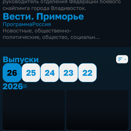
руководитель отделения Федерации боевого
снайпинга города Владивосток.
Вести. Приморье
Программа
Россия
Новостные
,
общественно-
политические
,
общество
,
социально-
экономические
,
5 сезонов, 3163 выпуска
Выпуски
26
25
24
23
22
2026
2026