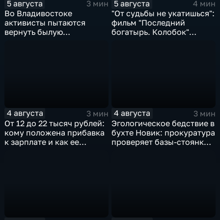
5 августа
5 августа
3 мин
4 мин
Во Владивостоке
"От судьбы не укатишься":
активисты пытаются
фильм "Последний
вернуть былую
богатырь. Колобок"
уникальность пляжу в
впервые на больших
бухте Стеклянная
экранах
4 августа
4 августа
3 мин
3 мин
От 12 до 22 тысяч рублей:
Эгологическое бедствие в
кому положена прибавка
бухте Новик: прокуратура
к зарплате и как ее
проверяет базы-стоянки
получить?
маломерных судов