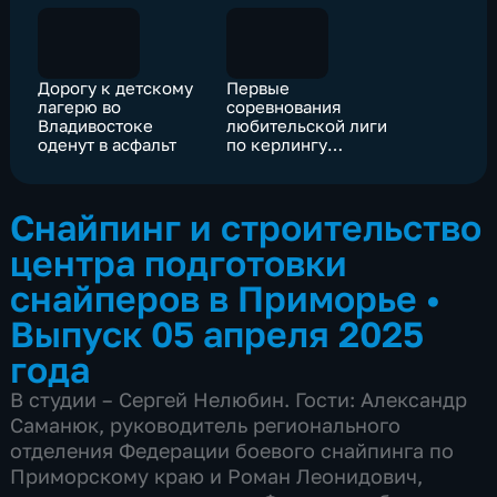
Дорогу к детскому
Первые
лагерю во
соревнования
Владивостоке
любительской лиги
оденут в асфальт
по керлингу
прошли в "Доме со
льдом" во
Владивостоке
Снайпинг и строительство
центра подготовки
снайперов в Приморье
•
Выпуск 05 апреля 2025
года
В студии – Сергей Нелюбин. Гости: Александр
Саманюк, руководитель регионального
отделения Федерации боевого снайпинга по
Приморскому краю и Роман Леонидович,