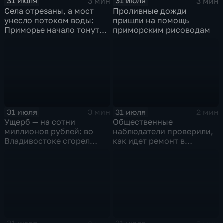
31 июля
31 июля
3 мин
3 мин
Села отрезаны, а мост
Проливные дожди
унесло потоком воды:
пришли на помощь
Приморье начало тонуть
приморским рисоводам
после прошедших ливней
31 июля
31 июля
3 мин
2 мин
Ущерб — на сотни
Общественные
миллионов рублей: во
наблюдатели проверили,
Владивостоке сгорел
как идет ремонт в
склад техники DNS.
детсаду на Бестужева во
Подробности
Владивостоке