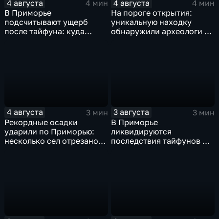
4 августа
4 августа
4 мин
4 мин
В Приморье
На пороге открытия:
подсчитывают ущерб
уникальную находку
после тайфуна: куда
обнаружили археологи на
обращаться за
раскопе Криничного
компенсацией?
городища
4 августа
3 августа
3 мин
3 мин
Рекордные осадки
В Приморье
ударили по Приморью:
ликвидируются
несколько сел отрезано
последствия тайфунов и
от большой земли
готовятся противостоять
новым паводкам