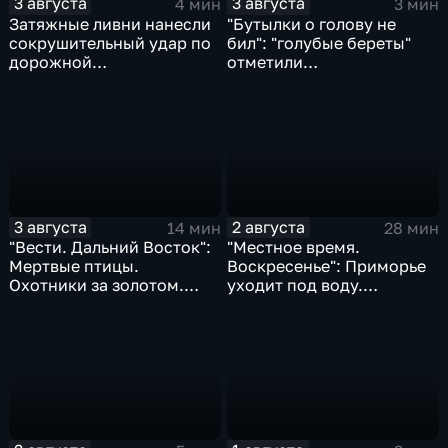
3 августа
3 августа
4 мин
3 мин
Затяжные ливни нанесли
"Бутылки о голову не
сокрушительный удар по
бил": "голубые береты"
дорожной
отметили
инфраструктуре
профессиональный
Приморья
праздник
3 августа
2 августа
14 мин
28 мин
"Вести. Дальний Восток":
"Местное время.
Мертвые птицы.
Воскресенье": Приморье
Охотники за золотом.
уходит под воду.
Реки выходят из берегов
Трагическая гибель
Эдуарда Сандлера.
Жертвы "тихой охоты"