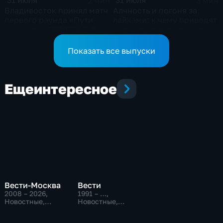
31 июля
31 июля
2 мин
3 мин
Владивосток принял матч
Алчность и погоня за
первого раунда «Пути
лайками: к чему приводят
регионов» FONBET Кубка
подростков недетские
России
игры?
Показать все выпуски
Еще
интересное
Вести-Москва
Вести
2008 – 2026
,
1991 – …
,
Новостные,
Новостные,
Общественно-
Общественно-
политические,
политические,