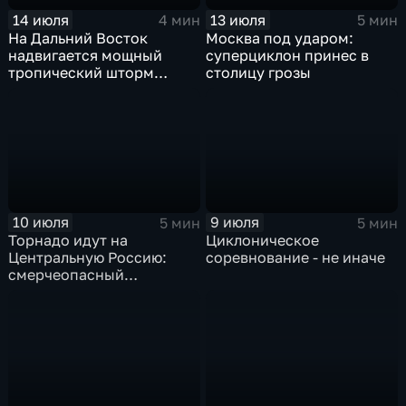
14 июля
13 июля
4 мин
5 мин
На Дальний Восток
Москва под ударом:
надвигается мощный
суперциклон принес в
тропический шторм
столицу грозы
"Гави"
10 июля
9 июля
5 мин
5 мин
Торнадо идут на
Циклоническое
Центральную Россию:
соревнование - не иначе
смерчеопасный
холодный фронт ударит
по Москве и Туле