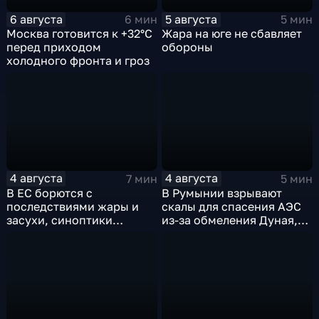
6 августа
5 августа
6 мин
5 мин
Москва готовится к +32°C
Жара на юге не сбавляет
перед приходом
обороны
холодного фронта и гроз
4 августа
4 августа
7 мин
5 мин
В ЕС борются с
В Румынии взрывают
последствиями жары и
скалы для спасения АЭС
засухи, синоптики
из-за обмеления Дуная,
предупреждают об
пока к России подступает
усилении зноя в России
аномальная жара