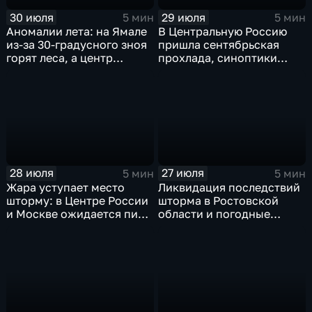
30 июля
29 июля
5 мин
5 мин
Аномалии лета: на Ямале
В Центральную Россию
из-за 30-градусного зноя
пришла сентябрьская
горят леса, а центр
прохлада, синоптики
России ждет потепления
прогнозируют затяжные
дожди
28 июля
27 июля
5 мин
5 мин
Жара уступает место
Ликвидация последствий
шторму: в Центре России
шторма в Ростовской
и Москве ожидается пик
области и погодные
ненастья
качели в Центральной
России