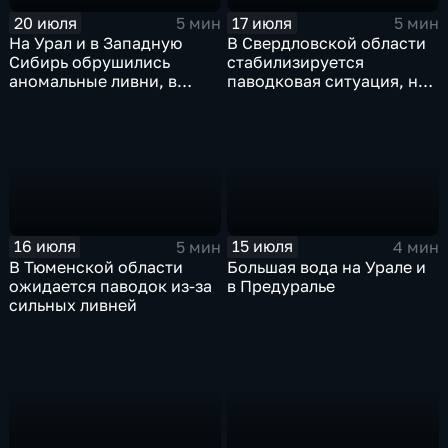
20 июля
17 июля
5 мин
5 мин
На Урал и в Западную
В Свердловской области
Сибирь обрушились
стабилизируется
аномальные ливни, в
паводковая ситуация, но
европейской части
синоптики вновь
России ожидается
прогнозируют ливни
потепление
16 июля
15 июля
5 мин
4 мин
В Тюменской области
Большая вода на Урале и
ожидается паводок из-за
в Предуралье
сильных ливней