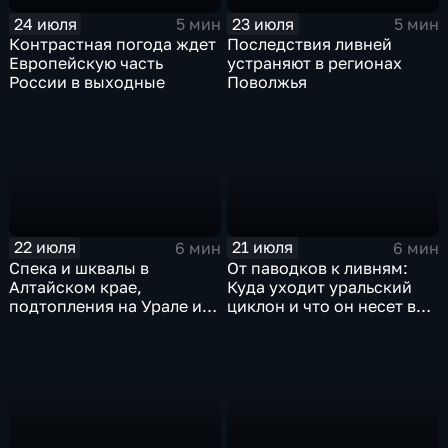
24 июля
23 июля
5 мин
5 мин
Контрастная погода ждет
Последствия ливней
Европейскую часть
устраняют в регионах
России в выходные
Поволжья
22 июля
21 июля
6 мин
6 мин
Спека и шквалы в
От паводков к ливням:
Алтайском крае,
Куда уходит уральский
подтопления на Урале и
циклон и что он несет в
сентябрьская прохлада в
Москву
Петербурге