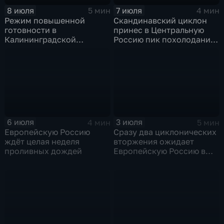
8 июля
7 июля
5 мин
4 мин
Режим повышенной
Скандинавский циклон
готовности в
принес в Центральную
Калининградской
Россию пик похолодания
области и угроза
и ливни
экстремальных ливней в
Центральной России
6 июля
3 июля
4 мин
5 мин
Европейскую Россию
Сразу два циклонических
ждёт целая неделя
вторжения ожидает
проливных дождей
Европейскую Россию в
оставшиеся дни недели