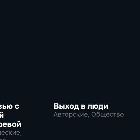
вью с
Выход в люди
й
Авторские, Общество
ревой
еские,