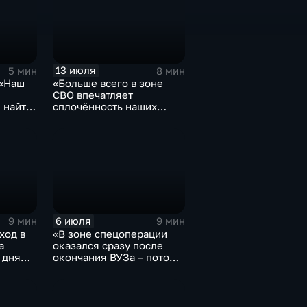
13 июля
5 мин
8 мин
 «Наш
«Больше всего в зоне
СВО впечатляет
 найти
сплочённость наших
нной
бойцов»
6 июля
9 мин
9 мин
ход в
«В зоне спецоперации
а
оказался сразу после
 дня
окончания ВУЗа – потому
что не мог по-другому»