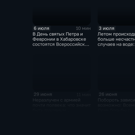
6 июля
3 июля
10 мин
В День святых Петра и
Летом происход
Февронии в Хабаровске
больше несчаст
состоятся Всероссийский
случаев на воде:
парад семьи и Крестный
уберечь жизни д
ход
взрослых
29 июня
26 июня
11 мин
Неразлучен с армией
Побороть завис
почти полвека: что значит
возможно: Все
быть духовным
День борьбы с
наставником для
наркоманией от
военнослужащих
Хабаровском кр