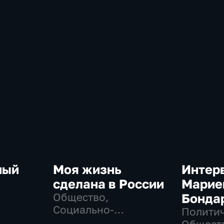
ный
Моя жизнь
Интер
сделана в России
Марие
Общество,
Бонда
Социально-
Политич
экономические