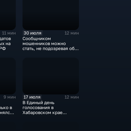
30 июля
11 мин
12 мин
датов
Сообщником
ых на
мошенников можно
 РФ
стать, не подозревая об
этом: кто такие дропперы
и как избежать ловушки
17 июля
9 мин
12 мин
В Единый день
лько в
голосования в
днялся
Хабаровском крае
пройдут 19
избирательных кампаний
разного уровня