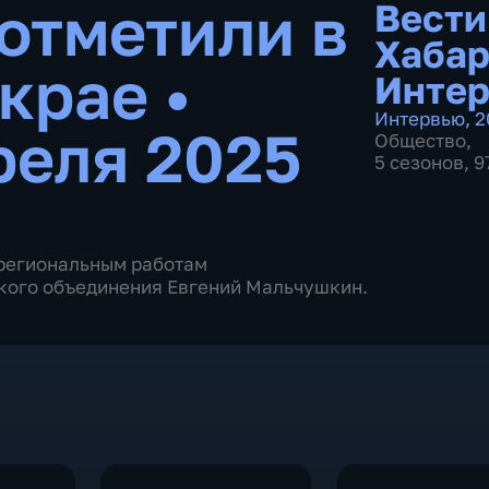
 отметили в
Вести
Хабар
 крае
•
Инте
Интервью
,
2
реля 2025
Общество
,
5 сезонов, 
о региональным работам
кого объединения Евгений Мальчушкин.