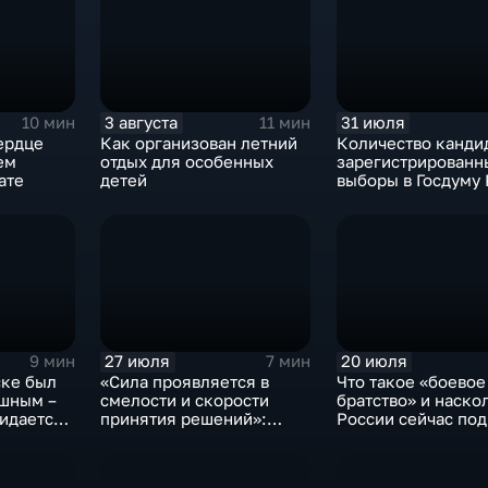
3 августа
31 июля
10 мин
11 мин
ердце
Как организован летний
Количество канди
ем
отдых для особенных
зарегистрированн
ате
детей
выборы в Госдуму
27 июля
20 июля
9 мин
7 мин
ске был
«Сила проявляется в
Что такое «боевое
шным –
смелости и скорости
братство» и наско
жидается
принятия решений»:
России сейчас по
т ли
интервью командира
престиж
танка – участника СВО
военнослужащего