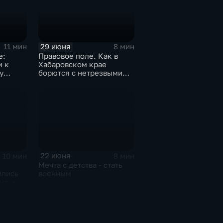
29 июня
11 мин
8 мин
е:
Правовое поле. Как в
м к
Хабаровском крае
у
борются с нетрезвыми
тельно
водителями
а
22 июня
10 мин
8 мин
Мечта с детства - стать
ились
военным
на: как
лизких