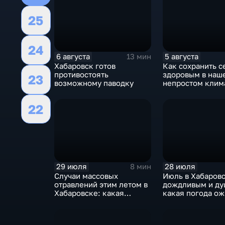
25
24
6 августа
5 августа
13 мин
Хабаровск готов
Как сохранить с
противостоять
здоровым в наш
23
возможному паводку
непростом клим
22
29 июля
28 июля
8 мин
Случаи массовых
Июль в Хабаров
отравлений этим летом в
дождливым и ду
Хабаровске: какая
какая погода о
профилактика инфекций
в августе и буду
необходима каждому
сюрпризы