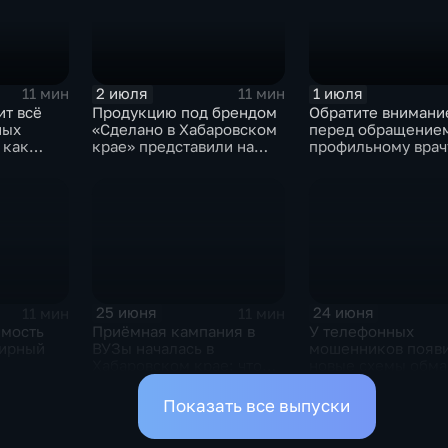
2 июля
1 июля
11 мин
11 мин
ит всё
Продукцию под брендом
Обратите внимани
ных
«Сделано в Хабаровском
перед обращение
 как
крае» представили на
профильному врач
етей и
Международном форуме
необходимо обяза
в Москве
посетить терапевт
25 июня
24 июня
11 мин
11 мин
имость
Приёмная кампания в
У телефонных
мирный
ВУЗы началась в
мошенников появ
Хабаровском крае: что
новые схемы обма
мечают в
нового ожидает
уберечь от потери
ае
абитуриентов в 2026 году
финансов себя и б
Показать все выпуски