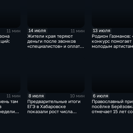
14 июля
13 июля
11 мин
11 мин
езона
Жители края теряют
Родион Газманов:
ций:
деньги после звонков
конкурс помогает
«специалистов» и оплаты
молодым артистам
людать,
товаров: как распознать
себя на отечестве
ться
мошенников
эстраде»
8 июля
6 июля
11 мин
10 мин
чень там
Предварительные итоги
Православный при
з
ЕГЭ в Хабаровске
посёлке Берёзовк
 недели
показали рост числа
отмечает 15 лет со
шефном
стобалльных результатов
образования
о