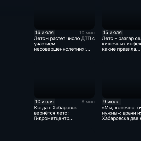
16 июля
15 июля
10 мин
Летом растёт число ДТП с
Лето – разгар с
участием
кишечных инфек
несовершеннолетних:
какие правила
как избежать аварий –
необходимо соб
советы детям и взрослым
чтобы не зарази
10 июля
9 июля
8 мин
Когда в Хабаровск
«Мы, конечно, о
вернётся лето:
нужны»: врачи и
Гидрометцентр
Хабаровска две
прогнозирует дожди и
работали в под
грозы до середины июля
краю Дебальцев