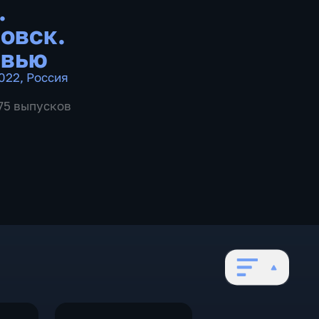
.
овск.
рвью
022
,
Россия
975 выпусков