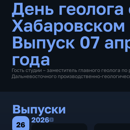
День геолога
Хабаровском
Выпуск 07 ап
года
Гость студии – заместитель главного геолога п
Дальневосточного производственно-геологичес
Выпуски
2026
2026
26