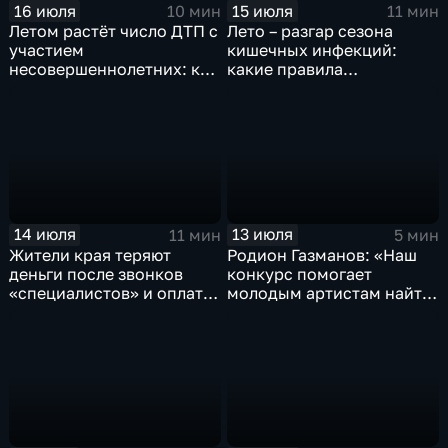
16 июля
15 июля
10 мин
11 мин
Летом растёт число ДТП с
Лето – разгар сезона
участием
кишечных инфекций:
несовершеннолетних: как
какие правила
избежать аварий – советы
необходимо соблюдать,
детям и взрослым
чтобы не заразиться
14 июля
13 июля
11 мин
5 мин
Жители края теряют
Родион Газманов: «Наш
деньги после звонков
конкурс помогает
«специалистов» и оплаты
молодым артистам найти
товаров: как распознать
себя на отечественной
мошенников
эстраде»