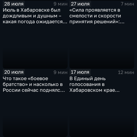
28 июля
27 июля
9 мин
7 мин
Июль в Хабаровске был
«Сила проявляется в
дождливым и душным –
смелости и скорости
какая погода ожидается в
принятия решений»:
августе и будут ли
интервью командира
сюрпризы
танка – участника СВО
20 июля
17 июля
9 мин
12 мин
Что такое «боевое
В Единый день
братство» и насколько в
голосования в
России сейчас поднялся
Хабаровском крае
престиж
пройдут 19
военнослужащего
избирательных кампаний
разного уровня