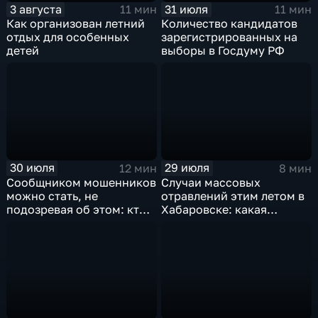
3 августа
31 июля
11 мин
11 мин
Как организован летний
Количество кандидатов
отдых для особенных
зарегистрированных на
детей
выборы в Госдуму РФ
30 июля
29 июля
12 мин
8 мин
Сообщником мошенников
Случаи массовых
можно стать, не
отравлений этим летом в
подозревая об этом: кто
Хабаровске: какая
такие дропперы и как
профилактика инфекций
избежать ловушки
необходима каждому