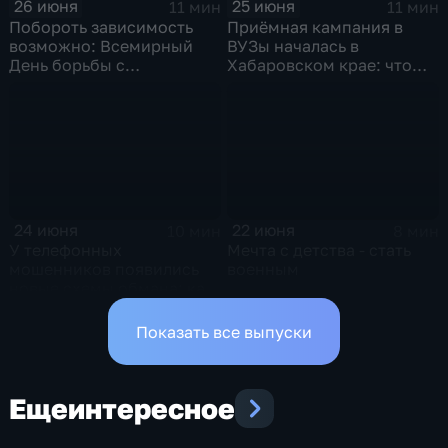
26 июня
25 июня
11 мин
11 мин
Побороть зависимость
Приёмная кампания в
возможно: Всемирный
ВУЗы началась в
День борьбы с
Хабаровском крае: что
наркоманией отмечают в
нового ожидает
Хабаровском крае
абитуриентов в 2026 году
24 июня
22 июня
10 мин
8 мин
У телефонных
Мечта с детства - стать
мошенников появились
военным
новые схемы обмана: как
уберечь от потери
финансов себя и близких
Показать все выпуски
Еще
интересное