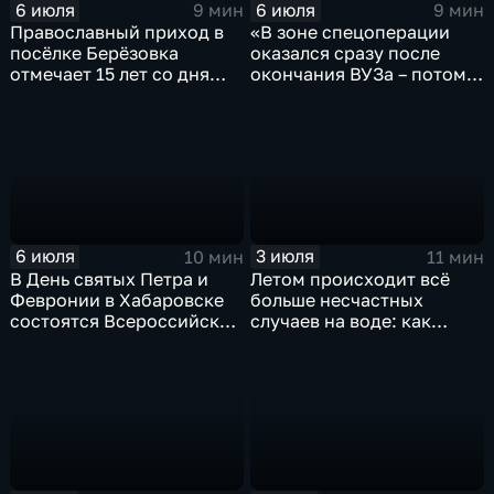
6 июля
6 июля
9 мин
9 мин
Православный приход в
«В зоне спецоперации
посёлке Берёзовка
оказался сразу после
отмечает 15 лет со дня
окончания ВУЗа – потому
образования
что не мог по-другому»
6 июля
3 июля
10 мин
11 мин
В День святых Петра и
Летом происходит всё
Февронии в Хабаровске
больше несчастных
состоятся Всероссийский
случаев на воде: как
парад семьи и Крестный
уберечь жизни детей и
ход
взрослых