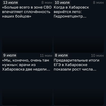
13 июля
10 июля
8 мин
8 мин
«Больше всего в зоне СВО
Когда в Хабаровск
впечатляет сплочённость
вернётся лето:
наших бойцов»
Гидрометцентр
прогнозирует дожди и
грозы до середины июля
9 июля
8 июля
11 мин
10 мин
«Мы, конечно, очень там
Предварительные итоги
нужны»: врачи из
ЕГЭ в Хабаровске
Хабаровска две недели
показали рост числа
работали в подшефном
стобалльных результатов
краю Дебальцево