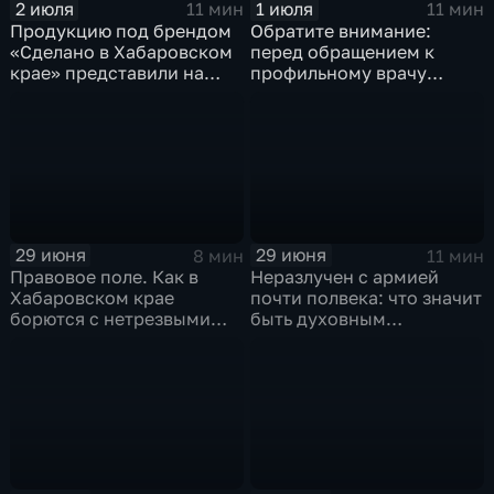
2 июля
1 июля
11 мин
11 мин
Продукцию под брендом
Обратите внимание:
«Сделано в Хабаровском
перед обращением к
крае» представили на
профильному врачу
Международном форуме
необходимо обязательно
в Москве
посетить терапевта
29 июня
29 июня
8 мин
11 мин
Правовое поле. Как в
Неразлучен с армией
Хабаровском крае
почти полвека: что значит
борются с нетрезвыми
быть духовным
водителями
наставником для
военнослужащих