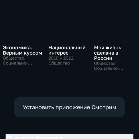
Экономика.
Национальный
Моя жизнь
Верным курсом
интерес
сделана в
России
Общество,
2010 – 2012
,
Социально-
Общество
Общество,
экономические
Социально-
экономические
Установить приложение Смотрим
О платформе