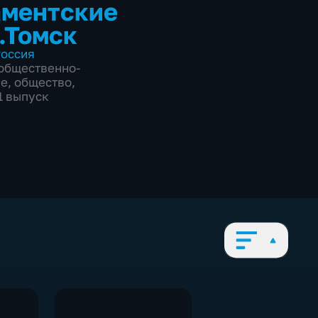
ментские
.Томск
оссия
общественно-
ие
,
общество
,
1 выпуск