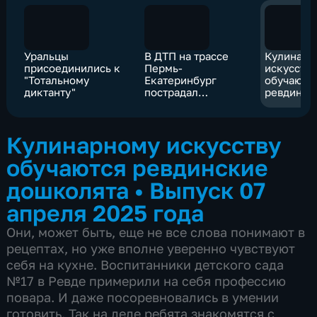
Уральцы
В ДТП на трассе
Кулинарн
присоединились к
Пермь-
искусству
"Тотальному
Екатеринбург
обучаютс
диктанту"
пострадал
ревдинск
несовершеннолетний
дошколят
ребенок
Кулинарному искусству
обучаются ревдинские
дошколята
•
Выпуск 07
апреля 2025 года
Они, может быть, еще не все слова понимают в
рецептах, но уже вполне уверенно чувствуют
себя на кухне. Воспитанники детского сада
№17 в Ревде примерили на себя профессию
повара. И даже посоревновались в умении
готовить. Так на деле ребята знакомятся с