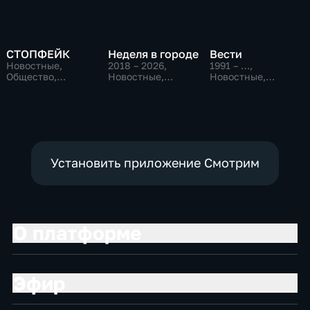
СТОПФЕЙК
Неделя в городе
Вести
Новостные,
2018 – 2026
,
1991 – …
,
Общество,
Новостные,
Новостные,
общественно-
Общество,
Общественно-
политические
общественно-
политические,
политические
социально-
экономические
Установить приложение Смотрим
О платформе
Эфир