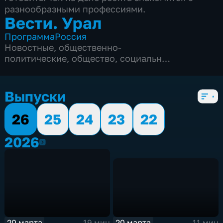
разнообразными профессиями.
Вести. Урал
Программа
Россия
Новостные
,
общественно-
политические
,
общество
,
социально-
экономические
,
5 сезонов, 2834 выпуска
Выпуски
26
25
24
23
22
2026
2026
20 марта
20 марта
11 мин
19 мин