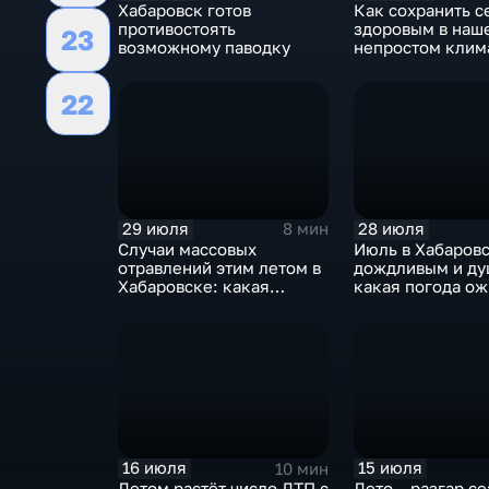
Хабаровск готов
Как сохранить с
противостоять
здоровым в наш
23
возможному паводку
непростом клим
22
29 июля
28 июля
8 мин
Случаи массовых
Июль в Хабаров
отравлений этим летом в
дождливым и ду
Хабаровске: какая
какая погода о
профилактика инфекций
в августе и буду
необходима каждому
сюрпризы
16 июля
15 июля
10 мин
Летом растёт число ДТП с
Лето – разгар с