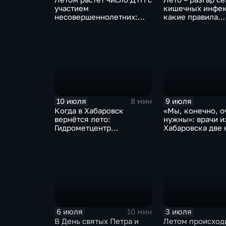
участием
кишечных инфек
несовершеннолетних:
какие правила
как избежать аварий –
необходимо соб
советы детям и взрослым
чтобы не зарази
10 июля
9 июля
8 мин
Когда в Хабаровск
«Мы, конечно, о
вернётся лето:
нужны»: врачи и
Гидрометцентр
Хабаровска две
прогнозирует дожди и
работали в под
грозы до середины июля
краю Дебальцев
6 июля
3 июля
10 мин
В День святых Петра и
Летом происход