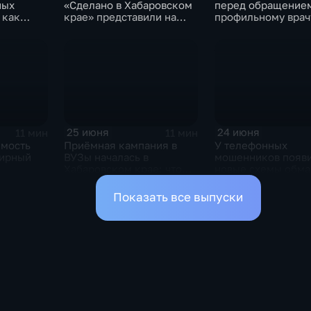
ных
«Сделано в Хабаровском
перед обращение
 как
крае» представили на
профильному врач
етей и
Международном форуме
необходимо обяза
в Москве
посетить терапевт
25 июня
24 июня
11 мин
11 мин
имость
Приёмная кампания в
У телефонных
мирный
ВУЗы началась в
мошенников появ
Хабаровском крае: что
новые схемы обма
мечают в
нового ожидает
уберечь от потери
ае
абитуриентов в 2026 году
финансов себя и б
Показать все выпуски