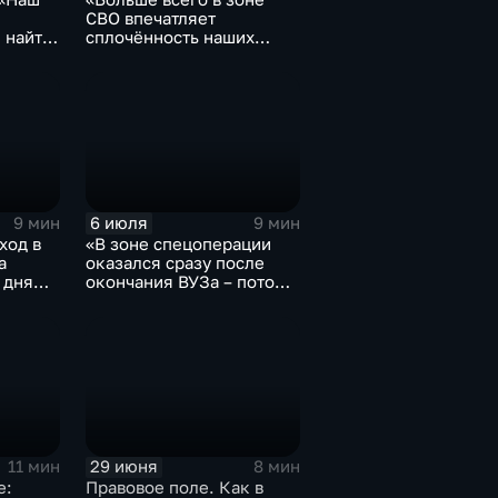
СВО впечатляет
 найти
сплочённость наших
нной
бойцов»
6 июля
9 мин
9 мин
ход в
«В зоне спецоперации
а
оказался сразу после
 дня
окончания ВУЗа – потому
что не мог по-другому»
29 июня
11 мин
8 мин
е:
Правовое поле. Как в