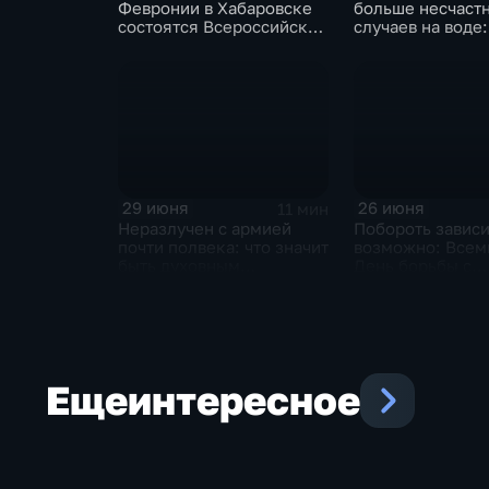
Февронии в Хабаровске
больше несчаст
состоятся Всероссийский
случаев на воде:
парад семьи и Крестный
уберечь жизни д
ход
взрослых
29 июня
26 июня
11 мин
Неразлучен с армией
Побороть завис
почти полвека: что значит
возможно: Все
быть духовным
День борьбы с
наставником для
наркоманией от
военнослужащих
Хабаровском кр
Еще
интересное