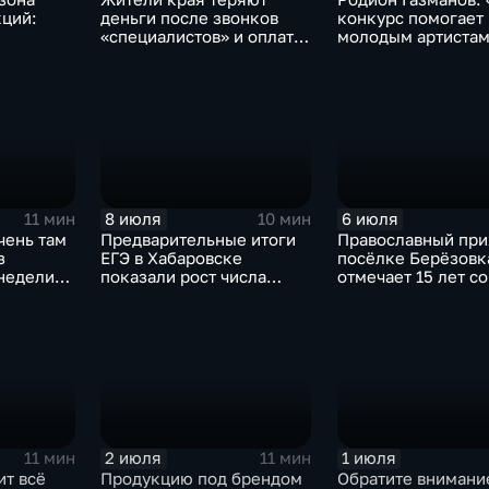
ций:
деньги после звонков
конкурс помогает
«специалистов» и оплаты
молодым артистам
людать,
товаров: как распознать
себя на отечестве
ться
мошенников
эстраде»
8 июля
6 июля
11 мин
10 мин
чень там
Предварительные итоги
Православный при
з
ЕГЭ в Хабаровске
посёлке Берёзовк
 недели
показали рост числа
отмечает 15 лет со
шефном
стобалльных результатов
образования
о
2 июля
1 июля
11 мин
11 мин
ит всё
Продукцию под брендом
Обратите внимани