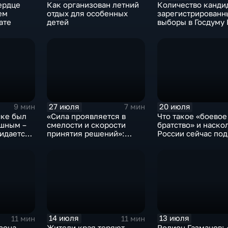
ердце
Как организован летний
Количество канди
ем
отдых для особенных
зарегистрированн
ате
детей
выборы в Госдуму
27 июля
20 июля
9 мин
7 мин
ске был
«Сила проявляется в
Что такое «боевое
шным –
смелости и скорости
братство» и наско
жидается
принятия решений»:
России сейчас по
т ли
интервью командира
престиж
танка – участника СВО
военнослужащего
14 июля
13 июля
11 мин
11 мин
езона
Жители края теряют
Родион Газманов: