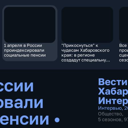
1 апреля в России
"Прикоснуться" к
Все
проиндексировали
чудесам Хабаровского
про
социальные пенсии
края: в регионе
сце
создадут специальную
сез
книгу для
бол
слабовидящих
ссии
Вести
Хабар
овали
Инте
Интервью
,
2
пенсии
•
Общество
,
5 сезонов, 