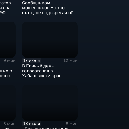
датов
Сообщником
ых на
мошенников можно
 РФ
стать, не подозревая об
этом: кто такие дропперы
и как избежать ловушки
17 июля
9 мин
12 мин
В Единый день
лько в
голосования в
днялся
Хабаровском крае
пройдут 19
избирательных кампаний
разного уровня
13 июля
5 мин
8 мин
 «Наш
«Больше всего в зоне