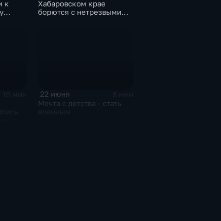
м к
Хабаровском крае
у
борются с нетрезвыми
тельно
водителями
а
22 июня
10 мин
8 мин
Мечта с детства - стать
ились
военным
на: как
лизких