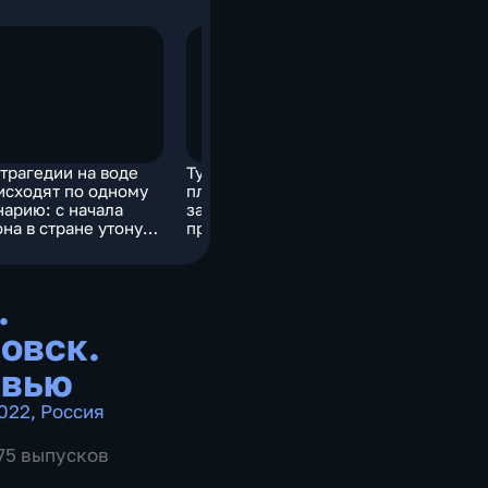
 трагедии на воде
Туристам, которые
Новые шт
исходят по одному
планируют отправиться
получать 
нарию: с начала
за рубеж, стоит
Хабаровс
она в стране утонули
проверить свои
фиксирую
ее 200 детей
документы на ошибки
непристе
безопасн
.
овск.
рвью
022
,
Россия
975 выпусков