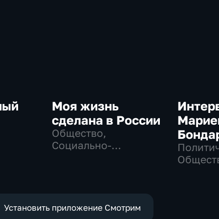
ный
Моя жизнь
Интер
сделана в России
Марие
Общество,
Бонда
Социально-
Политич
экономические
Общест
Установить приложение Смотрим