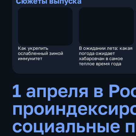
Сюжеты выпуска
Как укрепить
В ожидании лета: какая
ослабленный зимой
погода ожидает
иммунитет
хабаровчан в самое
теплое время года
1 апреля в Ро
проиндексир
социальные 