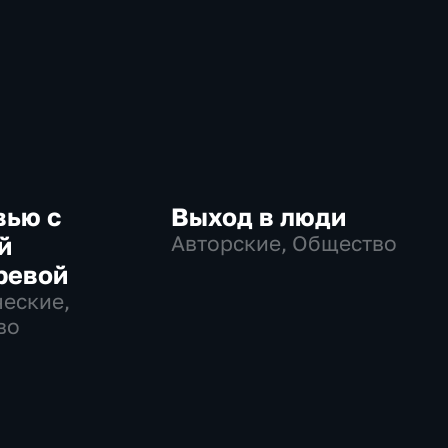
вью с
Выход в люди
й
Авторские, Общество
ревой
еские,
во