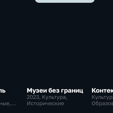
ль
Музеи без границ
Конте
2023
, Культура,
Культур
ные,
Исторические
Образо