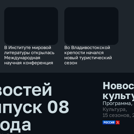
В Институте мировой
Во Владивостокской
литературы открылась
крепости начался
Международная
новый туристический
научная конференция
сезон
востей
Новос
культ
пуск 08
Программа
,
Культура
,
15 сезонов,
года