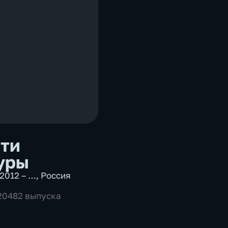
ти
уры
2012 – …
,
Россия
 20482 выпуска