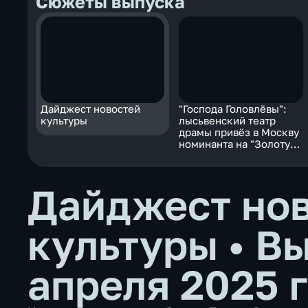
Сюжеты выпуска
Дайджест новостей
"Господа Головлёвы":
культуры
лысьвенский театр
драмы привёз в Москву
номинанта на "Золотую
маску"
Дайджест но
культуры
•
Вы
апреля 2025 