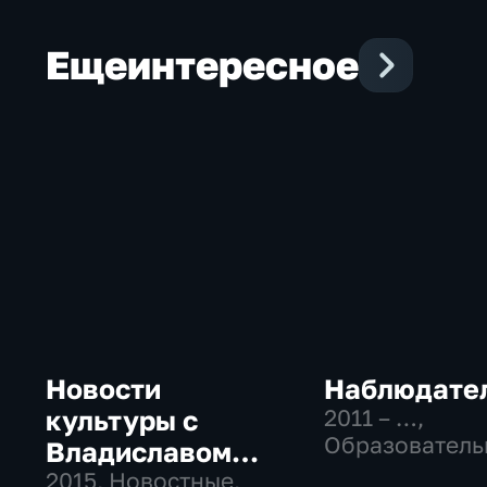
Еще
интересное
Новости
Наблюдате
культуры с
2011 – …
,
Образователь
Владиславом
Культура
Флярковским
2015
, Новостные,