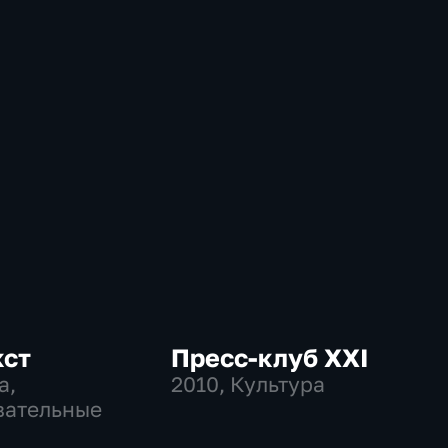
кст
Пресс-клуб ХХI
а,
2010
, Культура
вательные