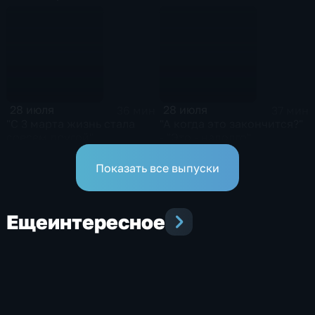
28 июля
28 июля
36 мин
37 мин
"С 3 марта жизнь стала
"А когда это закончится?"
совсем другой"
- "Это - надолго"
Показать все выпуски
Еще
интересное