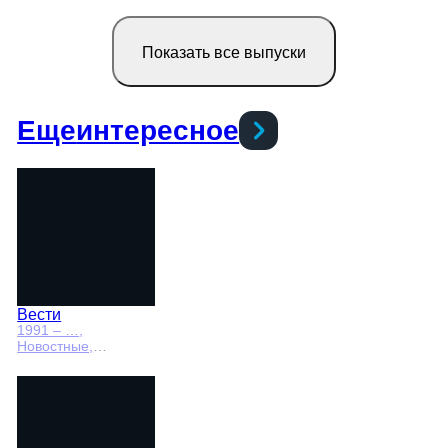
Показать все выпуски
Еще
интересное
Вести
1991 – …
,
Новостные,
Общественно-
политические,
социально-
экономические