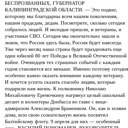
БЕСПРОЗВАННЫХ, ГУБЕРНАТОР
КАЛИНИНГРАДСКОЙ ОБЛАСТИ: — Это подвиг,
которому мы благодарны всем нашим поколениям,
нашим прадедам, дедам. Посмотрите, сколько сегодня
собралось людей. И молодые пришли, и ветераны, и
участники СВО. Сегодня мы окончательно зашли и
знаем, что Россия здесь была, Россия будет навсегда.
Уже через месяц наша страна будет праздновать еще
один юбилей 80 лет Победы в Великой Отечественной
войне. Очевидцев тех страшных событий с каждым
годом становится все меньше. Именно поэтому сегодн
особенно важно оказать внимание каждому ветерану.
И хочется успеть сказать спасибо людям, которые
подарили нам жизнь. К полковнику Николаю
Михайловичу Еремочкину нагрянул целый школьный
десант и волонтеры Донбасса во главе с вице-
адмиралом Александром Бражником. Он, как и хозяин
дома, всю свою сознательную жизнь посвятил
Балтийскому флоту. 9 апреля для них — особенный
день. ВАСИЛИЙ ПОНОМАРЕВ, РУКОВОДИТЕЛЬ