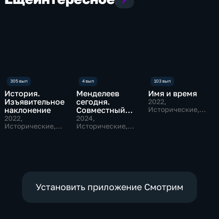
История.
Менделеев
Имя и время
Изъявительное
сегодня.
2022
,
наклонение
Совместный
Исторические,
Общественно-
проект с
2022
,
2024
,
политические
Исторические,
Фестивалем
Исторические,
Наука,
Наука
Сибирских
общественно-
историй
политические
Установить приложение Смотрим