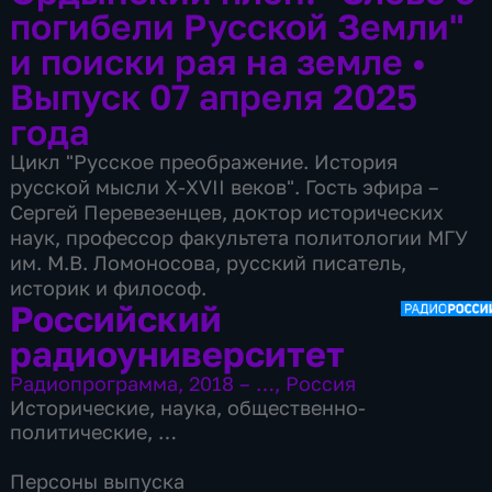
погибели Русской Земли"
и поиски рая на земле
•
Выпуск 07 апреля 2025
года
Цикл "Русское преображение. История
русской мысли X-XVII веков". Гость эфира –
Сергей Перевезенцев, доктор исторических
наук, профессор факультета политологии МГУ
им. М.В. Ломоносова, русский писатель,
историк и философ.
Российский
радиоуниверситет
Радиопрограмма
,
2018 – …
,
Россия
Исторические
,
наука
,
общественно-
политические
,
9 сезонов, 2785 выпусков
Персоны выпуска