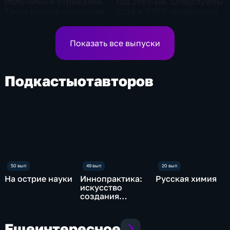
Излучалки и отражалки.
Год 1985-ый. Спецслужбы
Такие разные излучения
США и СССР продвигают
вокруг нас. Современная
М.С. Горбачева к
фотоника
вершинам власти
Показать все выпуски
Подкасты
от
авторов
На острие науки
Иннопрактика:
Русская химия
искусство
создания
будущего
Еще
интересное