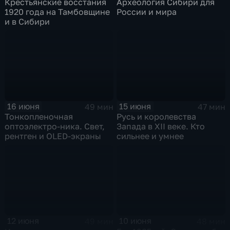
Крестьянские восстания
Археология Сибири для
1920 года на Тамбовщине
России и мира
и в Сибири
16 июня
15 июня
49 мин
47 мин
Тонкопленочная
Русь и королевства
оптоэлектро-ника. Свет,
Запада в XII веке. Кто
рентген и OLED-экраны
сильнее и умнее
12 июня
10 июня
49 мин
48 мин