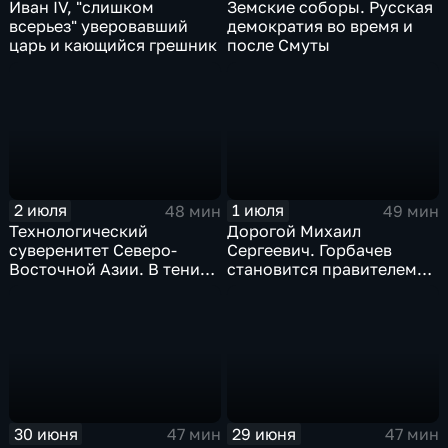
Иван IV, "слишком
Земские соборы. Русская
всерьез" уверовавший
демократия во время и
царь и кающийся грешник
после Смуты
2 июля
1 июля
48 мин
49 мин
Технологический
Дорогой Михаил
суверенитет Северо-
Сергеевич. Горбачев
Восточной Азии. В тени
становится правителем
дракона и орла
СССР
30 июня
29 июня
47 мин
47 мин