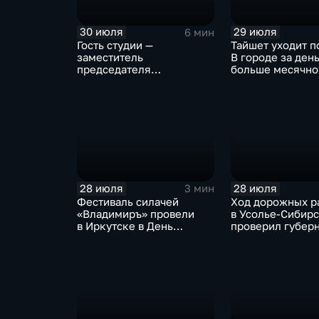
30 июля
29 июля
6 мин
Гость студии —
Тайшет уходит п
заместитель
В городе за ден
председателя
больше месячно
правительства Иркутской
осадков
области Наталья
Дикусарова
28 июля
28 июля
3 мин
Фестиваль силачей
Ход дорожных р
«Владимиръ» провели
в Усолье-Сибир
в Иркутске в День
проверил губер
Крещения Руси
Иркутской обла