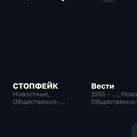
СТОПФЕЙК
Вести
Новостные,
1991 – …
, Нов
Общественно-
Общественно
политические,
политические
общество
социально-
экономически