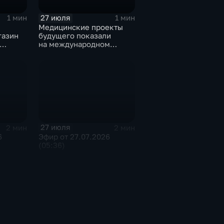
27 июля
1 мин
1 мин
Медицинские проекты
газин
будущего показали
на международном
тске
конгрессе роботической
хирургии
27 июля
2 мин
2 мин
6
Эфир от 27.07.2026
(05:36)