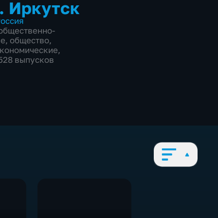
. Иркутск
оссия
общественно-
ие
,
общество
,
экономические
,
5528 выпусков