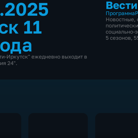
4.2025
Вести
Программа
Р
ск 11
Новостные
,
политическ
социально-
года
5 сезонов, 
и-Иркутск" ежедневно выходит в
ия 24".