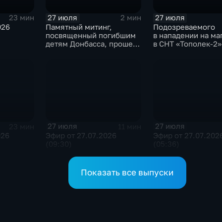
27 июля
27 июля
23 мин
2 мин
026
Памятный митинг,
Подозреваемого
посвященный погибшим
в нападении на ма
детям Донбасса, прошел
в СНТ «Тополек-2»
сегодня в Иркутске
задержали в Ирку
27 июля
27 июля
23 мин
11 мин
026
Эфир от 27.07.2026
Эфир от 27.07.202
(09:30)
(05:36)
Показать все выпуски