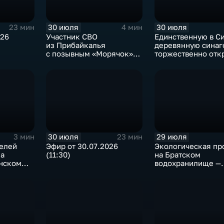
30 июля
30 июля
23 мин
4 мин
026
Участник СВО
Единственную в С
из Прибайкалья
деревянную синаг
с позывным «Морячок»
торжественно отк
и губернатор Игорь
в архитектурно-
Кобзев встретились
этнографическом 
в Иркутске
«Тальцы»
30 июля
29 июля
3 мин
23 мин
телей
Эфир от 30.07.2026
Экологическая пр
ка
(11:30)
на Братском
анском
водохранилище —
нашествие баклан
привело к падени
рыбы