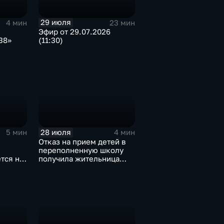
29 июля
4 мин
23 мин
Эфир от 29.07.2026
38»
(11:30)
и
28 июля
5 мин
4 мин
Отказ на прием детей в
переполненную школу
тся на
получила жительница
Дома
Грановщины Ольга Джура