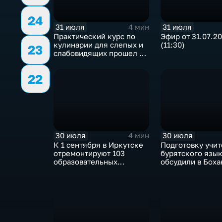
24
31 июля
31 июля
4 мин
Практический курс по
Эфир от 31.07.2
кулинарии для слепых и
(11:30)
23
слабовидящих прошел в
Иркутске
22
30 июля
30 июля
4 мин
К 1 сентября в Иркутске
Подготовку учи
отремонтируют 103
бурятского язы
образовательных
обсудили в Бох
учреждения
педагогическом
колледже