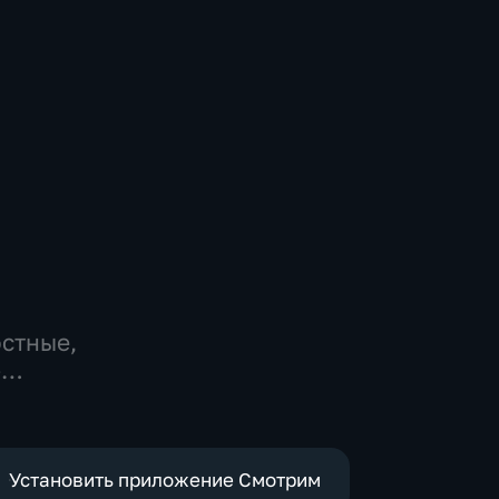
остные,
-
,
е
Установить приложение Смотрим