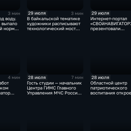
29 июля
29 июля
3 мин
3 мин
од воду.
В байкальской тематике
Интернет-портал
ь выпало
художники расписывают
«СВОйНАВИГАТОР
й нормы
технологический мост
презентовали
через реку Ушаковку
в правительстве
в Иркутске
Иркутской област
28 июля
28 июля
4 мин
7 мин
абот
Гость студии — начальник
Областной центр
ском
Центра ГИМС Главного
патриотического
натор
Управления МЧС России
воспитания открое
сти
по Иркутской области
базе иркутского 
Андрей Карепов
офицеров