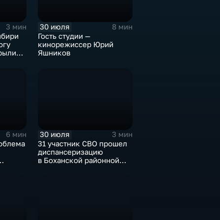
30 июля
3 мин
8 мин
ибири
Гость студии —
огу
кинорежиссер Юрий
рыли
Яшников
музее
30 июля
6 мин
3 мин
облема
31 участник СВО прошел
диспансеризацию
в Боханской районной
ов
больнице
ю улова