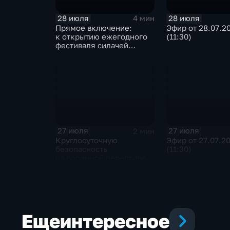
28 июля
28 июля
4 мин
Прямое включение:
Эфир от 28.07.2
к открытию ежегодного
(11:30)
фестиваля силачей
«Владимиръ» в эти
минуты готовятся
на территории
Каштаковской рощи
в предместье Рабочее
27 июля
27 июля
2 мин
Круглосуточную
Эфир от 27.07.2
безопасность
(11:30)
на паромной переправе
к острову Ольхон
в разгар туристического
сезона обеспечивают
сотрудники ОМОН
Росгвардии
Еще
интересное