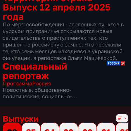
Выпуск 12 апреля 2025
года
По мере освобождения населенных пунктов в
курском приграничье открываются новые
свидетельства о преступлениях тех, кто
пришел на российскую землю. Что пережили
те, кто семь месяцев находился в украинской
оккупации, в репортаже Ольги Мациевской.
Специальный
репортаж
Программа
Россия
Новостные
,
общественно-
политические
,
социально-
экономические
,
16 сезонов, 3863 выпуска
Выпуски