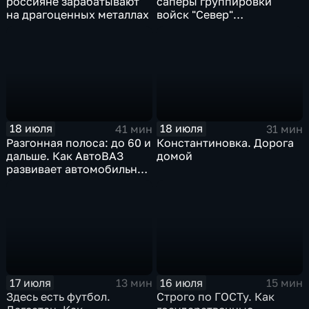
россияне зарабатывают
саперы группировки
на драгоценных металлах
войск "Север"
разминируют Курскую
область
18 июля
18 июля
41 мин
31 мин
Разгонная полоса: до 60 и
Константиновка. Дорога
дальше. Как АвтоВАЗ
домой
развивает автомобильную
промышленность
17 июля
16 июля
13 мин
15 мин
Здесь есть футбол.
Строго по ГОСТу. Как