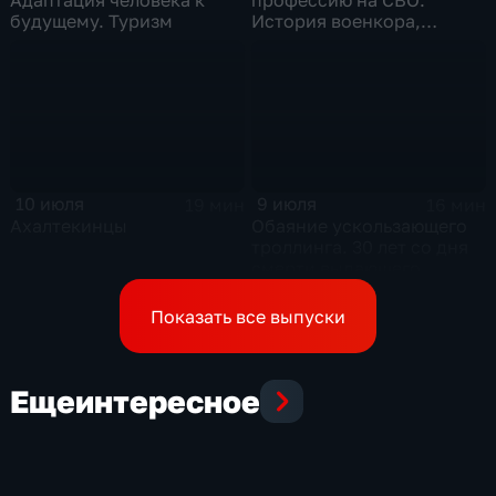
будущему. Туризм
История военкора,
подписавшего контракт
10 июля
9 июля
19 мин
16 мин
Ахалтекинцы
Обаяние ускользающего
троллинга. 30 лет со дня
смерти выдающего
музыканта и деятеля
контркультуры Сергея
Показать все выпуски
Курехина
Еще
интересное