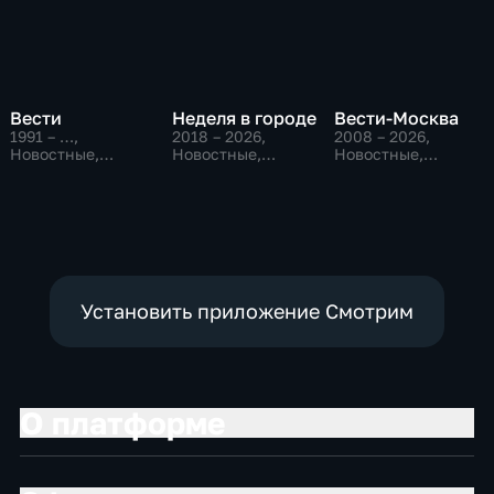
Вести
Неделя в городе
Вести-Москва
1991 – …
,
2018 – 2026
,
2008 – 2026
,
Новостные,
Новостные,
Новостные,
Общественно-
Общество,
Общественно-
политические,
общественно-
политические,
социально-
политические
социально-
экономические
экономические
Установить приложение Смотрим
О платформе