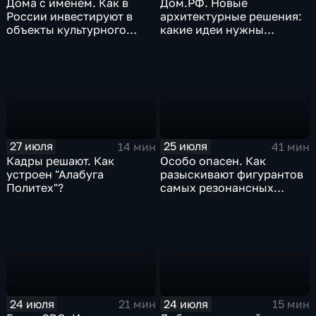
Дома с именем. Как в
Дом.РФ. Новые
России инвестируют в
архитектурные решения:
объекты культурного
какие идеи нужны
наследия
регионам для развития
27 июля
25 июля
14 мин
41 мин
Кадры решают. Как
Особо опасен. Как
устроен "Алабуга
разыскивают фигурантов
Политех"?
самых резонансных
преступлений в России
24 июля
24 июля
21 мин
15 мин