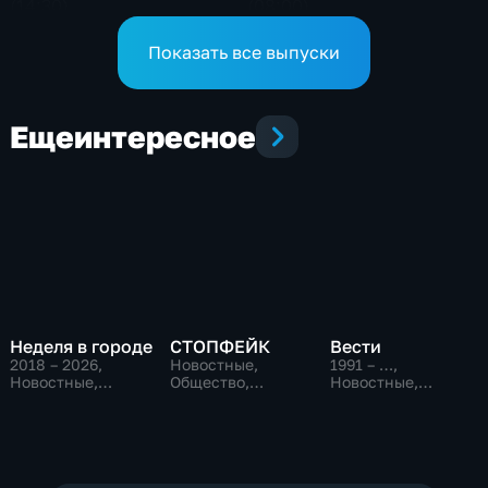
(14:30)
(08:00)
Показать все выпуски
Еще
интересное
Неделя в городе
СТОПФЕЙК
Вести
2018 – 2026
,
Новостные,
1991 – …
,
Новостные,
Общество,
Новостные,
Общество,
общественно-
Общественно-
общественно-
политические
политические,
политические
социально-
экономические