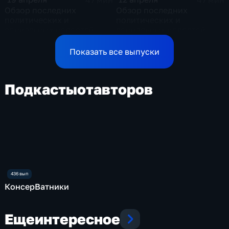
47 мин
47 мин
Обзор последних
Обзор последних
политических и
политических и
социальных новостей
социальных новостей
Показать все выпуски
Подкасты
от
авторов
КонсерВатники
Еще
интересное