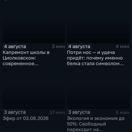
велосипед и бег по
Дня открытых дверей
пересечённой местности
4 августа
4 августа
3 мин
4 мин
Капремонт школы в
Потри нос — и удача
Циолковском:
придёт: почему именно
современное
белка стала символом
оборудование и новый
Белогорска
фасад
3 августа
3 августа
17 мин
6 мин
Эфир от 03.08.2026
Экология и экономия до
50%: Свободный
переходит на