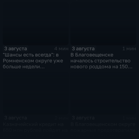
газомоторное топливо
3 августа
3 августа
4 мин
1 мин
"Шансы есть всегда": в
В Благовещенске
Ромненском округе уже
началось строительство
больше недели
нового роддома на 150
продолжаются поиски
мест
пропавшего грибника
3 августа
3 августа
2 мин
1 мин
Казначейский кредит на
В Благовещенском округе
650 млн рублей пойдет на
пожарные предотвратили
возведение двух новых
взрыв в жилом доме