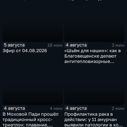
убирают ранние зерновые
5 августа
4 августа
18 мин
3 мин
Эфир от 04.08.2026
«Шьём для наших»: как в
Благовещенске делают
антитепловизорные
пончо
4 августа
4 августа
4 мин
2 мин
В Моховой Пади прошёл
Профилактика рака в
традиционный кросс-
действии: у 11 амурчан
триатлон: плавание,
выявили патологии в ходе