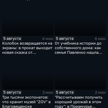
ледовой площадки
5 августа
5 августа
4 мин
6 мин
Колобок возвращается на
От учебника истории до
экраны: в прокат выходит
собственного дома: как
новая сказка от
семья Павленко нашла
создателей "Последнего
счастье в Константиновке
богатыря"
5 августа
5 августа
3 мин
2 мин
Три тысячи экспонатов:
"Рассчитываем получить
что хранит музей "ZOV" в
хороший урожай в этом
Благовещенске
году": в Приамурье