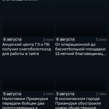
многоэтажек боятся за
свою жизнь
6 августа
6 августа
2 мин
5 мин
Амурский центр ГЗ и ПБ
От операционной до
получил снегоболотоход
баскетбольной площадки:
для работы в тайге
12-летний благовещенец
после взрыва салюта
учится жить с протезом
5 августа
5 августа
1 мин
1 мин
Налоговики Приамурья
В космическом городе
передали бойцам два
Приамурья обустроили
подготовленных к
новое общественное