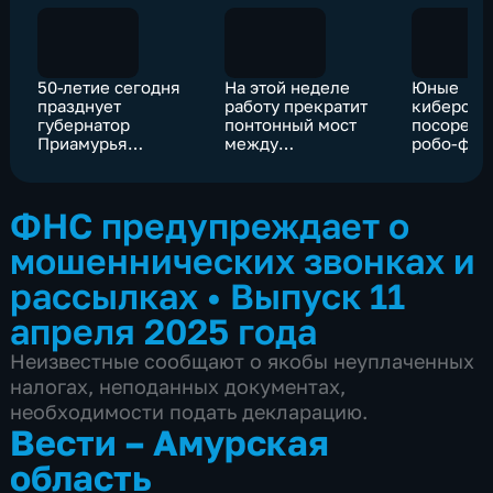
50-летие сегодня
На этой неделе
Юные
празднует
работу прекратит
киберспо
губернатор
понтонный мост
посоревн
Приамурья
между
робо-фут
Василий Орлов
Благовещенском и
рамках т
Хэйхэ
"Цифрово
ФНС предупреждает о
мошеннических звонках и
рассылках
•
Выпуск 11
апреля 2025 года
Неизвестные сообщают о якобы неуплаченных
налогах, неподанных документах,
необходимости подать декларацию.
Вести – Амурская
область