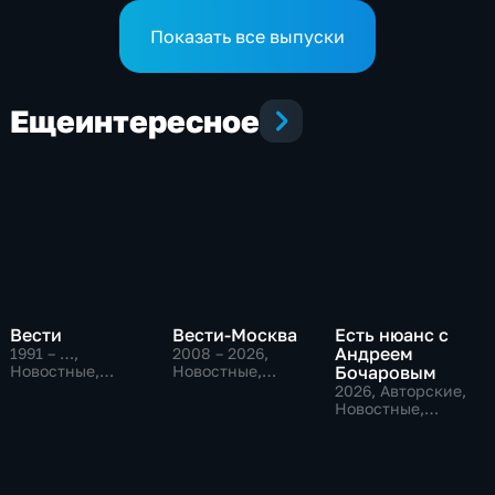
котельных в Свободном
Показать все выпуски
Еще
интересное
Вести
Вести-Москва
Есть нюанс с
Андреем
1991 – …
,
2008 – 2026
,
Новостные,
Новостные,
Бочаровым
Общественно-
Общественно-
2026
, Авторские,
политические,
политические,
Новостные,
социально-
социально-
общественно-
экономические
экономические
политические