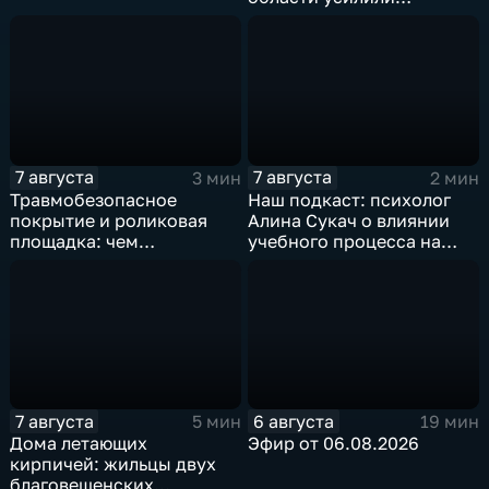
контроль за гидами
7 августа
7 августа
3 мин
2 мин
Травмобезопасное
Наш подкаст: психолог
покрытие и роликовая
Алина Сукач о влиянии
площадка: чем
учебного процесса на
привлекает горожан
отношения взрослых и
спортзона на набережной
детей
Благовещенска
7 августа
6 августа
5 мин
19 мин
Дома летающих
Эфир от 06.08.2026
кирпичей: жильцы двух
благовещенских