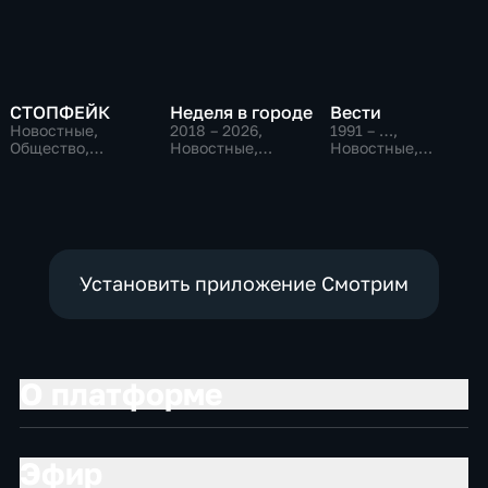
СТОПФЕЙК
Неделя в городе
Вести
Новостные,
2018 – 2026
,
1991 – …
,
Общество,
Новостные,
Новостные,
общественно-
Общество,
Общественно-
политические
общественно-
политические,
политические
социально-
экономические
Установить приложение Смотрим
О платформе
Эфир