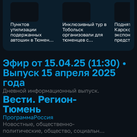
Пунктов
Инклюзивный тур в
Поднятые
утилизации
Тобольск
Карского
подержанных
организовали для
экспонат
автошин в Тюмени
тюменцев с
представ
станет больше
ментальными
выставке
нарушениями
Эфир от 15.04.25 (11:30)
•
Выпуск 15 апреля 2025
года
Дневной информационный выпуск.
Вести. Регион-
Тюмень
Программа
Россия
Новостные
,
общественно-
политические
,
общество
,
социально-