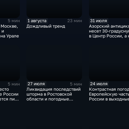
1 августа
31 июля
5 мин
23 мин
 Москве,
Дождливый тренд
Азорский антицик
 и
несет 30-градусн
на Урале
в Центр России, а 
— ливни
27 июля
24 июля
5 мин
5 мин
есто
Ликвидация последствий
Контрастная пого
е России
шторма в Ростовской
Европейскую част
ется пик
области и погодные
России в выходны
качели в Центральной
России