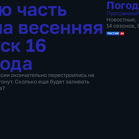
ю часть
Погод
Программа
Р
а весенняя
Новостные
,
14 сезонов,
ск 16
года
сии окончательно перестроились на
тонут. Сколько еще будет заливать
а?