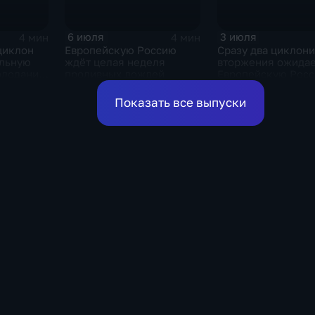
6 июля
3 июля
4 мин
4 мин
циклон
Европейскую Россию
Сразу два циклон
альную
ждёт целая неделя
вторжения ожидае
олодания
проливных дождей
Европейскую Росс
оставшиеся дни н
Показать все выпуски