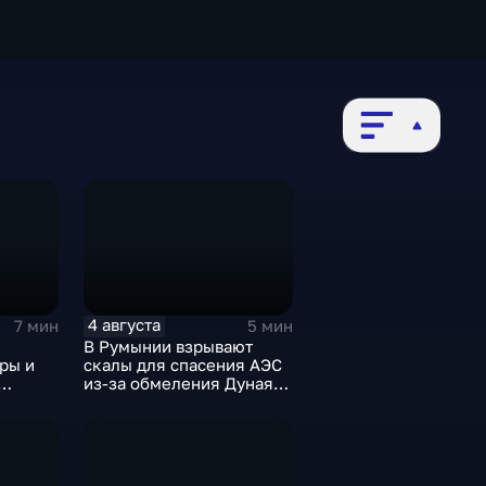
4 августа
7 мин
5 мин
В Румынии взрывают
ры и
скалы для спасения АЭС
из-за обмеления Дуная,
б
пока к России подступает
оссии
аномальная жара