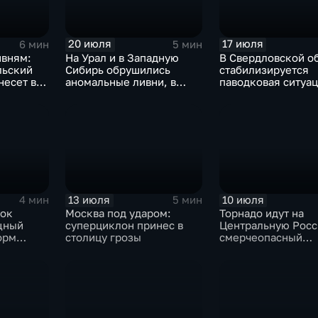
20 июля
17 июля
6 мин
5 мин
ивням:
На Урал и в Западную
В Свердловской о
льский
Сибирь обрушились
стабилизируется
несет в
аномальные ливни, в
паводковая ситуац
европейской части
синоптики вновь
России ожидается
прогнозируют лив
потепление
13 июля
10 июля
4 мин
5 мин
ток
Москва под ударом:
Торнадо идут на
щный
суперциклон принес в
Центральную Росс
орм
столицу грозы
смерчеопасный
холодный фронт у
по Москве и Туле