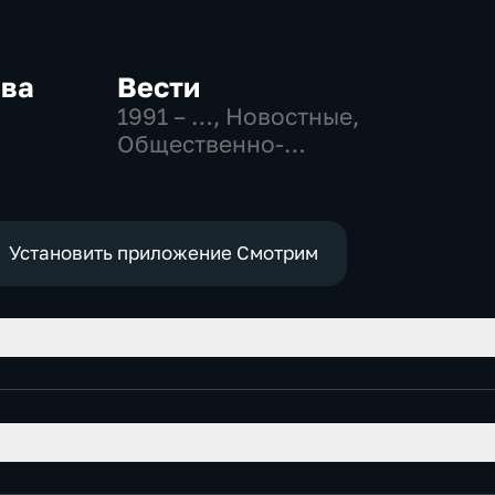
ква
Вести
1991 – …
, Новостные,
Общественно-
-
политические,
,
социально-
экономические
е
Установить приложение Смотрим