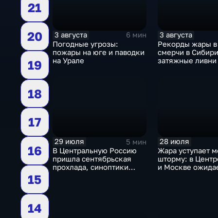
21
20
3 августа
3 августа
6 мин
Погодные угрозы:
Рекорды жары в
пожары на юге и паводки
смерчи в Сибири
на Урале
затяжные ливни 
19
18
17
29 июля
28 июля
5 мин
16
В Центральную Россию
Жара уступает м
пришла сентябрьская
шторму: в Центр
прохлада, синоптики
и Москве ожида
прогнозируют затяжные
ненастья
15
дожди
14