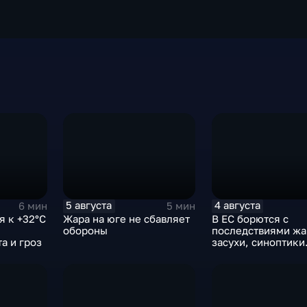
5 августа
4 августа
6 мин
5 мин
я к +32°C
Жара на юге не сбавляет
В ЕС борются с
обороны
последствиями жа
а и гроз
засухи, синоптики
предупреждают о
усилении зноя в Р