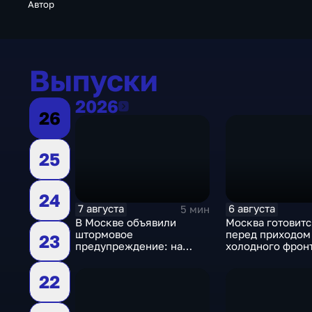
Автор
Выпуски
2026
2026
26
25
24
7 августа
6 августа
5 мин
В Москве объявили
Москва готовитс
штормовое
перед приходом
23
предупреждение: на
холодного фронт
столицу надвигаются
грозы, ливни с градом и
22
шквалистый ветер