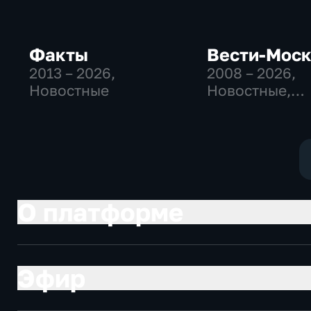
Факты
Вести-Мос
2013 – 2026
,
2008 – 2026
,
Новостные
Новостные,
Общественно
политические
социально-
экономически
О платформе
Эфир