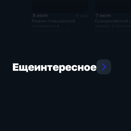
8 июля
7 июля
5 мин
Режим повышенной
Скандинавский 
готовности в
принес в Центр
Калининградской
Россию пик пох
области и угроза
и ливни
экстремальных ливней в
Центральной России
Еще
интересное