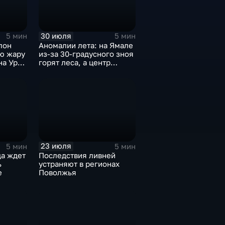
30 июля
5 мин
5 мин
лон
Аномалии лета: на Ямале
ую жару
из-за 30-градусного зноя
на Урал
горят леса, а центр
России ждет потепления
23 июля
5 мин
5 мин
да ждет
Последствия ливней
ь
устраняют в регионах
е
Поволжья