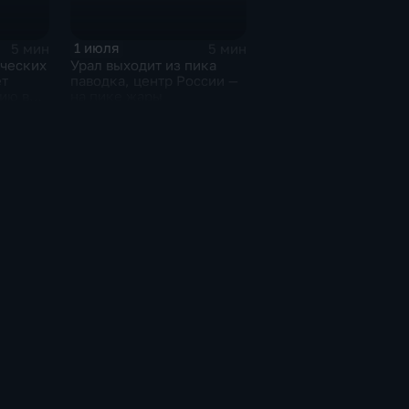
1 июля
5 мин
5 мин
Урал выходит из пика
ических
паводка, центр России —
т
на пике жары
ию в
едели