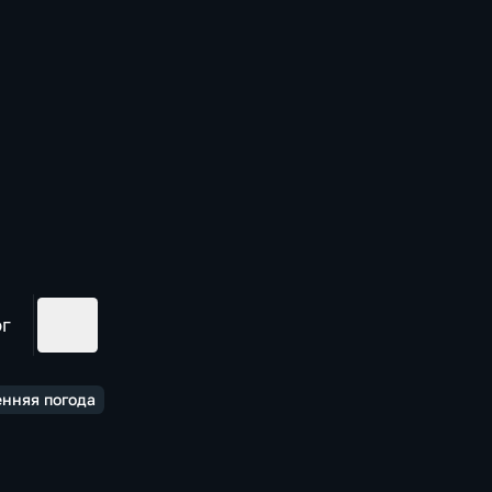
ог
енняя погода