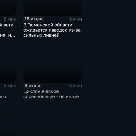
16 июля
5 мин
5 мин
бласти
В Тюменской области
ожидается паводок из-за
ия, но
сильных ливней
ни
9 июля
5 мин
5 мин
Циклоническое
ию:
соревнование - не иначе
дарит