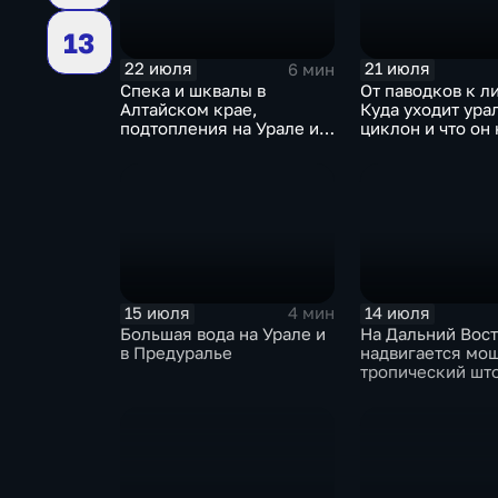
13
22 июля
21 июля
6 мин
Спека и шквалы в
От паводков к л
Алтайском крае,
Куда уходит ура
подтопления на Урале и
циклон и что он 
сентябрьская прохлада в
Москву
Петербурге
15 июля
14 июля
4 мин
Большая вода на Урале и
На Дальний Вос
в Предуралье
надвигается мо
тропический шт
"Гави"