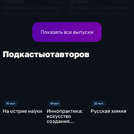
12 июня
10 июня
49 мин
48 мин
Излучалки и отражалки.
Год 1985-ый. Спецслужбы
Такие разные излучения
США и СССР продвигают
вокруг нас. Современная
М.С. Горбачева к
фотоника
вершинам власти
Показать все выпуски
Подкасты
от
авторов
На острие науки
Иннопрактика:
Русская химия
искусство
создания
будущего