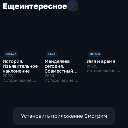
Еще
интересное
История.
Менделеев
Имя и время
Изъявительное
сегодня.
2022
,
наклонение
Совместный
Исторические,
Общественно-
проект с
2022
,
2024
,
политические
Исторические,
Фестивалем
Исторические,
Наука,
Наука
Сибирских
общественно-
историй
политические
Установить приложение Смотрим