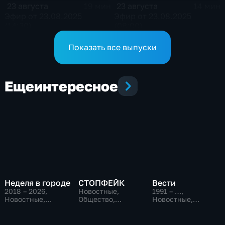
23 августа
23 августа
19 мин
14 мин
Эфир от 23.08.2025
Эфир от 23.08.2025
(14:30)
(08:00)
Показать все выпуски
Еще
интересное
Неделя в городе
СТОПФЕЙК
Вести
2018 – 2026
,
Новостные,
1991 – …
,
Новостные,
Общество,
Новостные,
Общество,
общественно-
Общественно-
общественно-
политические
политические,
политические
социально-