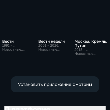
Вести
Вести недели
Москва. Кремль.
Путин
1991 – …
,
2001 – 2026
,
Новостные,
Новостные,
2018 – …
,
Общественно-
Общественно-
Новостные,
политические,
политические
Общественно-
социально-
политические
экономические
Установить приложение Смотрим
О платформе