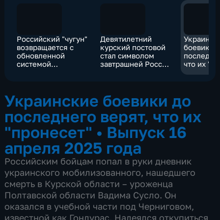
Российский "чугун"
Девятилетний
Украинск
возвращается с
курский постовой
боевики 
обновленной
стал символом
последнег
системой
завтрашней России
что их "п
навигации
для бойцов ВС РФ
Украинские боевики до
последнего верят, что их
"пронесет"
•
Выпуск 16
апреля 2025 года
Российским бойцам попал в руки дневник
украинского мобилизованного, нашедшего
смерть в Курской области – уроженца
Полтавской области Вадима Сусло. Он
оказался в учебной части под Черниговом,
известной как Гондурас. Надеялся откупиться