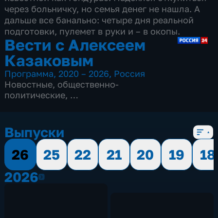
через больничку, но семья денег не нашла. А
дальше все банально: четыре дня реальной
подготовки, пулемет в руки и – в окопы.
Вести с Алексеем
Казаковым
Программа
,
2020 – 2026
,
Россия
Новостные
,
общественно-
политические
,
8 сезонов, 1048 выпусков
Выпуски
26
25
22
21
20
19
18
2026
2026