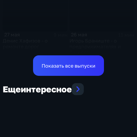
27 мая
26 мая
9 мин
11 мин
Денис Хафизов - о
Игорь Браниште - о
ремонте дорог
предпринимателях и
бизнесе
Показать все выпуски
Еще
интересное