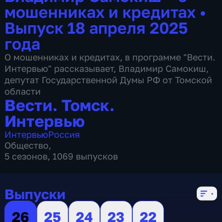
мошенниках и кредитах
•
Выпуск 18 апреля 2025
года
О мошенниках и кредитах, в программе "Вести.
Интервью" рассказывает, Владимир Самокиш,
депутат Государственной Думы РФ от Томской
области
Вести. Томск.
Интервью
Интервью
Россия
Общество
,
5 сезонов, 1069 выпусков
Выпуски
26
25
24
23
22