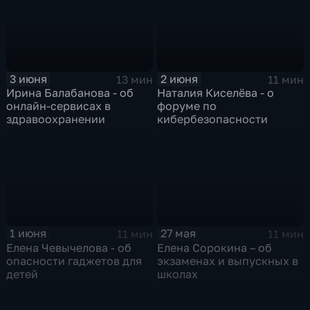
3 июня
2 июня
13 мин
11 мин
Ирина Балабанова - об
Наталия Киселёва - о
онлайн-сервисах в
форуме по
здравоохранении
кибербезопасности
1 июня
27 мая
11 мин
11 мин
Елена Чевычелова - об
Елена Сорокина – об
опасности гаджетов для
экзаменах и выпускных в
детей
школах