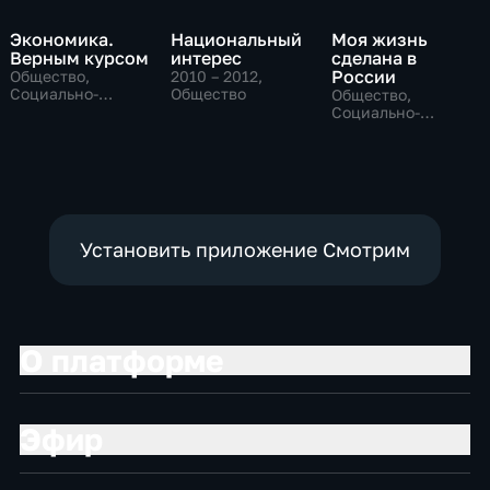
Экономика.
Национальный
Моя жизнь
Верным курсом
интерес
сделана в
России
Общество,
2010 – 2012
,
Социально-
Общество
Общество,
экономические
Социально-
экономические
Установить приложение Смотрим
О платформе
Эфир