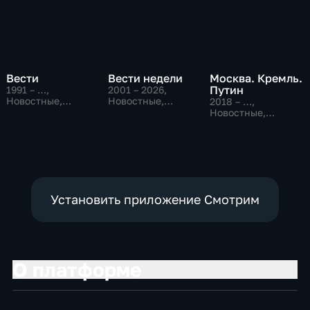
Вести
Вести недели
Москва. Кремль.
Путин
1991 – …
,
2001 – 2026
,
Новостные,
Новостные,
2018 – …
,
Общественно-
Общественно-
Новостные,
политические,
политические
Общественно-
социально-
политические
экономические
Установить приложение Смотрим
О платформе