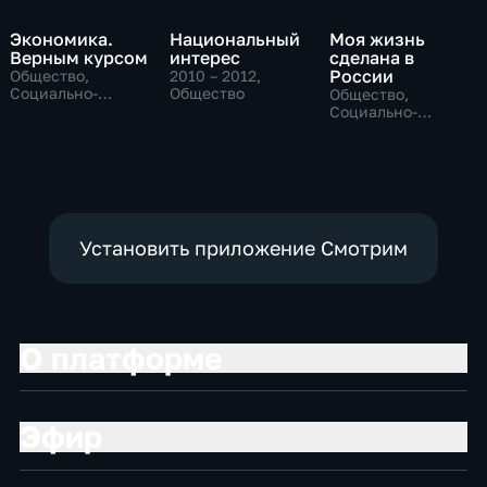
Экономика.
Национальный
Моя жизнь
Верным курсом
интерес
сделана в
России
Общество,
2010 – 2012
,
Социально-
Общество
Общество,
экономические
Социально-
экономические
Установить приложение Смотрим
О платформе
Эфир