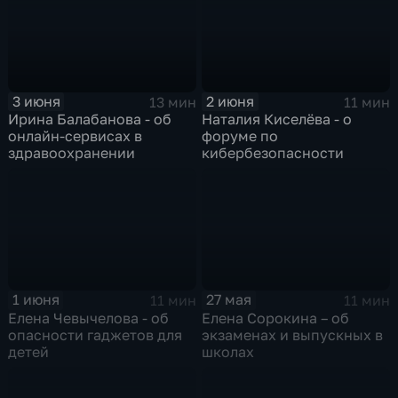
3 июня
2 июня
13 мин
11 мин
Ирина Балабанова - об
Наталия Киселёва - о
онлайн-сервисах в
форуме по
здравоохранении
кибербезопасности
1 июня
27 мая
11 мин
11 мин
Елена Чевычелова - об
Елена Сорокина – об
опасности гаджетов для
экзаменах и выпускных в
детей
школах