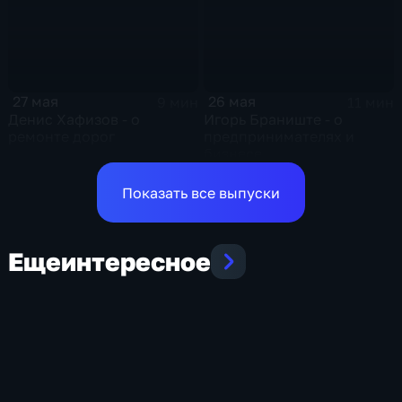
27 мая
26 мая
9 мин
11 мин
Денис Хафизов - о
Игорь Браниште - о
ремонте дорог
предпринимателях и
бизнесе
Показать все выпуски
Еще
интересное