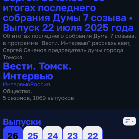
итогах последнего
собрания Думы 7 созыва
•
Выпуск 22 июля 2025 года
Об итогах последнего собрания Думы 7 созыва,
в программе "Вести. Интервью" рассказывает,
Сергей Сеченов председатель думы города
Томска.
Вести. Томск.
Интервью
Интервью
Россия
Общество
,
5 сезонов, 1069 выпусков
Выпуски
26
25
24
23
22