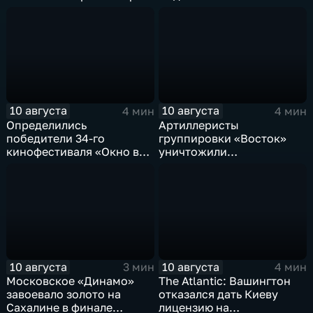
10 августа
10 августа
4 мин
4 мин
Определились
Артиллеристы
победители 34-го
группировки «Восток»
кинофестиваля «Окно в
уничтожили
Европу» в Выборге
американский броневик
MaxxPro с пехотой ВСУ в
Запорожской области
10 августа
10 августа
3 мин
4 мин
Московское «Динамо»
The Atlantic: Вашингтон
завоевало золото на
отказался дать Киеву
Сахалине в финале
лицензию на