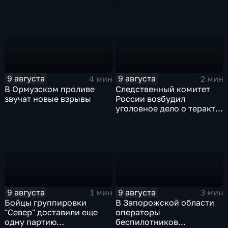
после ночной атаки ВСУ
поддержку коренных
на Белгород
народов Севера и
Дальнего Востока
9 августа
9 августа
4 мин
2 мин
В Ормузском проливе
Следственный комитет
звучат новые взрывы
России возбудил
уголовное дело о теракте
после ночной атаки ВСУ
на Белгород
9 августа
9 августа
1 мин
3 мин
Бойцы группировки
В Запорожской области
"Север" доставили еще
операторы
одну партию
беспилотников