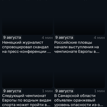
и складам беспилотников
в глубоком тылу ВСУ
9 августа
9 августа
4 мин
4 мин
Немецкий журналист
Российские пловцы
спровоцировал скандал
начали выступления на
на пресс-конференции в
чемпионате Европы в
Сербии
Париже на фоне споров о
символике
9 августа
9 августа
1 мин
1 мин
Следующий чемпионат
В Самарской области
Европы по водным видам
объявлен оранжевый
спорта может пройти в
уровень опасности из-за