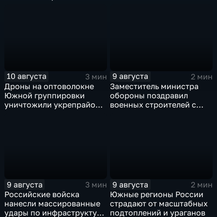
шестого этапа
производство ЗРК Patriot
чемпионата России по
из-за финансовой
пляжному волейболу
невыгоды
10 августа
9 августа
3 мин
2 мин
Дроны на оптоволокне
Заместитель министра
Южной группировки
обороны поздравил
уничтожили укрепрайон
военных строителей с
ВСУ на Дружковском
профессиональным
направлении
праздником
9 августа
9 августа
3 мин
2 мин
Российские войска
Южные регионы России
нанесли массированные
страдают от масштабных
удары по инфраструктуре
подтоплений и ураганов