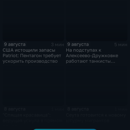
Добропольском
Украины
направлении
9 августа
9 августа
3 мин
5 мин
США истощили запасы
На подступах к
Patriot: Пентагон требует
Алексеево-Дружковке
ускорить производство
работают танкисты
"Южной"
8 августа
8 августа
1 мин
1 мин
"Спящая красавица":
Сеута готовится к новому
ведущая уснула в прямом
штурму мигрантов
эфире