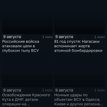
гуманитарного груза
группировки "Восток"
планомерно уничтожают
технику и укрепления
ВСУ
9 августа
9 августа
1 мин
1 мин
Российские войска
81 год спустя: Нагасаки
атаковали цели в
вспоминает жертв
глубоком тылу ВСУ
атомной бомбардировки
9 августа
9 августа
1 мин
1 мин
Освобождение Красного
Ночные удары по
Кута в ДНР: детали
объектам ВСУ в Одессе,
операции на
Киеве и других регионах