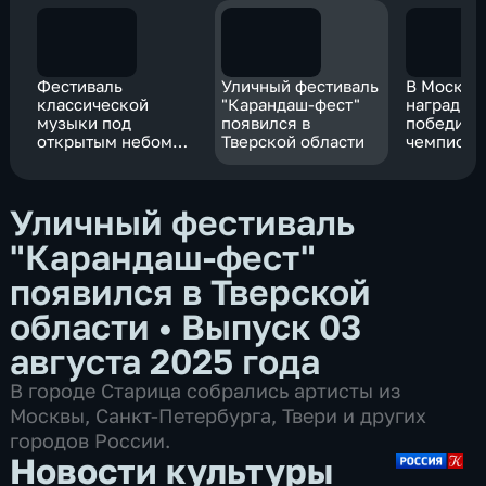
Фестиваль
Уличный фестиваль
В Москве
классической
"Карандаш-фест"
наградил
музыки под
появился в
победите
открытым небом
Тверской области
чемпиона
прошел в селе
ArtMaster
Подмоклово
Уличный фестиваль
"Карандаш-фест"
появился в Тверской
области
•
Выпуск 03
августа 2025 года
В городе Старица собрались артисты из
Москвы, Санкт-Петербурга, Твери и других
городов России.
Новости культуры