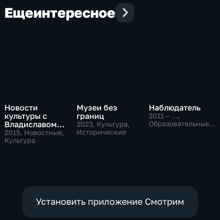
Еще
интересное
Новости
Музеи без
Наблюдатель
культуры с
границ
2011 – …
,
Владиславом
Образовательные,
2023
, Культура,
Культура
Флярковским
Исторические
2015
, Новостные,
Культура
Установить приложение Смотрим