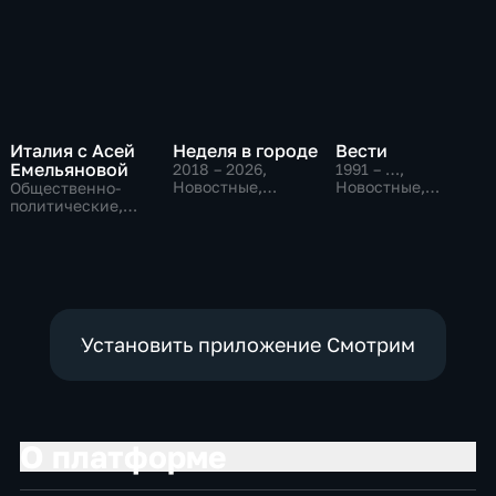
Италия с Асей
Неделя в городе
Вести
Емельяновой
2018 – 2026
,
1991 – …
,
Новостные,
Новостные,
Общественно-
Общество,
Общественно-
политические,
общественно-
политические,
Общество,
политические
социально-
новостные
экономические
Установить приложение Смотрим
О платформе