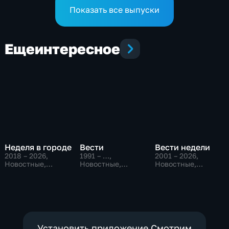
Показать все выпуски
Еще
интересное
Неделя в городе
Вести
Вести недели
2018 – 2026
,
1991 – …
,
2001 – 2026
,
Новостные,
Новостные,
Новостные,
Общество,
Общественно-
Общественно-
общественно-
политические,
политические
политические
социально-
экономические
Установить приложение Смотрим