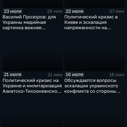
23 июля
22 июля
26 мин
27 мин
Василий Прозоров: для
Политический кризис в
Украины медийная
Киеве и эскалация
картинка важнее
напряженности на
ситуации на поле боя
Ближнем Востоке
21 июля
16 июля
21 мин
18 мин
Политический кризис на
Обсуждаются вопросы
Украине и милитаризация
эскалации украинского
Азиатско-Тихоокеанского
конфликта со стороны
региона: главные темы
западных стран, а также
программы "Пятая
последствия российских
студия"
ударов по объектам ВПК
Украины