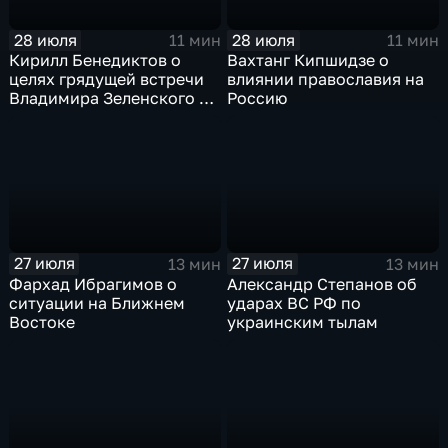
28 июля
28 июля
11 мин
11 мин
Кирилл Бенедиктов о
Вахтанг Кипшидзе о
целях грядущей встречи
влиянии православия на
Владимира Зеленского с
Россию
Дональдом Трампом
27 июля
27 июля
13 мин
13 мин
Фархад Ибрагимов о
Александр Степанов об
ситуации на Ближнем
ударах ВС РФ по
Востоке
украинским тылам