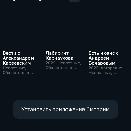
Вести с
Лабиринт
Есть нюанс с
Александром
Карнаухова
Андреем
Кареевским
Бочаровым
2022
, Новостные,
Общественно-
Новостные,
2026
, Авторские,
политические
Общественно-
Новостные,
политические
общественно-
политические
Установить приложение Смотрим