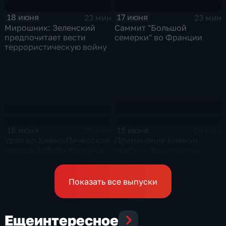
исторических претензий
17 июня
18 июня
23 мин
23 мин
Саммит "Большой
Мирошник: Зеленский
семерки" во Франции
предпочитает вести
террористическую войну
16 июня
15 июня
26 мин
28 мин
Удар по Киево-Печерской
Применение Киевом
лавре и победа России в
тактики "выжженной
Гаагском арбитражном
земли" в Краматорске и
суде
урегулирование
конфликта на Ближнем
Показать все выпуски
Востоке
Еще
интересное