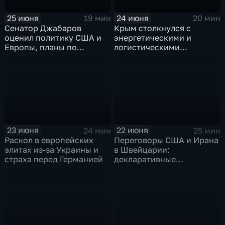
25 июня
24 июня
19 мин
20 мин
Сенатор Джабаров
Крым столкнулся с
оценил политику США и
энергетическими и
Европы, планы по
логистическими
финансированию Киева и
трудностями, а Армения
дипломатические
углубляет конфронтацию
скандалы
с Россией
23 июня
22 июня
24 мин
25 мин
Раскол в европейских
Переговоры США и Ирана
элитах из-за Украины и
в Швейцарии:
страха перед Германией
декларативные
намерения на фоне
геополитического тупика.
Польско-украинский
конфликт обострился из-
за героизации
националистов и