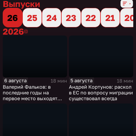
Выпуски
26
25
24
23
22
21
20
2026
2026
6 августа
5 августа
18 мин
18 мин
Валерий Фальков: в
Андрей Кортунов: раскол
последние годы на
в ЕС по вопросу миграции
первое место выходят
существовал всегда
инженерные
специальности, а также
специальности,
связанные с математикой
и естественными науками