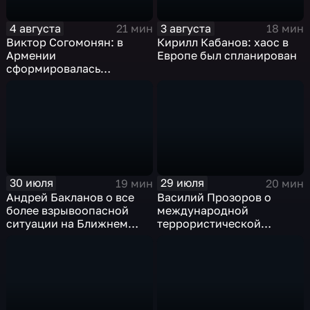
4 августа
3 августа
21 мин
18 мин
Виктор Согомонян: в
Кирилл Кабанов: хаос в
Армении
Европе был спланирован
сформировалась
автократическая власть
30 июля
29 июля
19 мин
20 мин
Андрей Бакланов о все
Василий Прозоров о
более взрывоопасной
международной
ситуации на Ближнем
террористической
Востоке
активности Киевского
режима