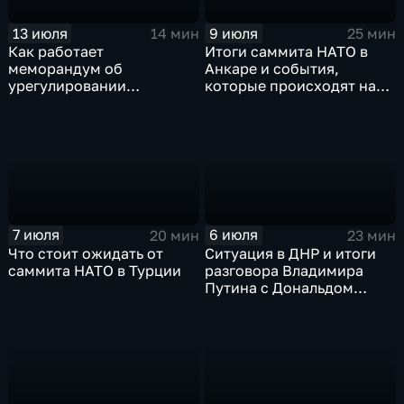
13 июля
9 июля
14 мин
25 мин
Как работает
Итоги саммита НАТО в
меморандум об
Анкаре и события,
урегулировании
которые происходят на
конфликта между США и
Ближнем Востоке
Ираном?
7 июля
6 июля
20 мин
23 мин
Что стоит ожидать от
Ситуация в ДНР и итоги
саммита НАТО в Турции
разговора Владимира
Путина с Дональдом
Трампом