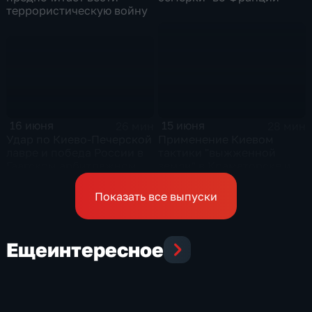
террористическую войну
16 июня
15 июня
26 мин
28 мин
Удар по Киево-Печерской
Применение Киевом
лавре и победа России в
тактики "выжженной
Гаагском арбитражном
земли" в Краматорске и
суде
урегулирование
конфликта на Ближнем
Показать все выпуски
Востоке
Еще
интересное