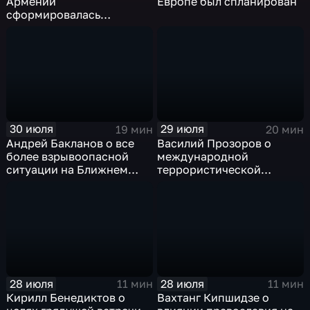
Армении
Европе был спланирован
сформировалась
автократическая власть
30 июля
29 июля
19 мин
20 мин
Андрей Бакланов о все
Василий Прозоров о
более взрывоопасной
международной
ситуации на Ближнем
террористической
Востоке
активности Киевского
режима
28 июля
28 июля
11 мин
11 мин
Кирилл Бенедиктов о
Вахтанг Кипшидзе о