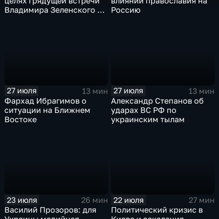
целях грядущей встречи
влиянии православия на
Владимира Зеленского с
Россию
Дональдом Трампом
27 июля
27 июля
13 мин
13 мин
Фархад Ибрагимов о
Александр Степанов об
ситуации на Ближнем
ударах ВС РФ по
Востоке
украинским тылам
23 июля
22 июля
26 мин
27 мин
Василий Прозоров: для
Политический кризис в