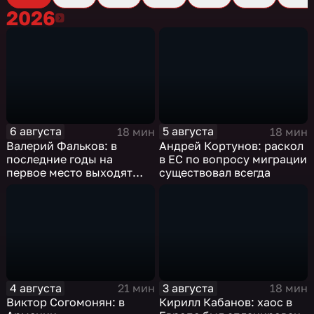
2026
2026
6 августа
5 августа
18 мин
18 мин
Валерий Фальков: в
Андрей Кортунов: раскол
последние годы на
в ЕС по вопросу миграции
первое место выходят
существовал всегда
инженерные
специальности, а также
специальности,
связанные с математикой
и естественными науками
4 августа
3 августа
21 мин
18 мин
Виктор Согомонян: в
Кирилл Кабанов: хаос в