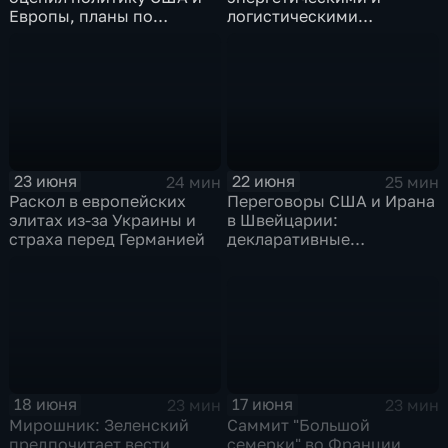
Европы, планы по
логистическими
финансированию Киева и
трудностями, а Армения
дипломатические
углубляет конфронтацию
скандалы
с Россией
23 июня
22 июня
24 мин
25 мин
Раскол в европейских
Переговоры США и Ирана
элитах из-за Украины и
в Швейцарии:
страха перед Германией
декларативные
намерения на фоне
геополитического тупика.
Польско-украинский
конфликт обострился из-
за героизации
националистов и
исторических претензий
17 июня
18 июня
23 мин
23 мин
Саммит "Большой
Мирошник: Зеленский
семерки" во Франции
предпочитает вести