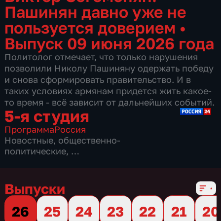
Пашинян давно уже не
пользуется доверием
•
Выпуск 09 июня 2026 года
Политолог отмечает, что только нарушения
позволили Николу Пашиняну одержать победу
и снова сформировать правительство. И в
таких условиях армянам придется жить какое-
то время - всё зависит от дальнейших событий.
5-я студия
Программа
Россия
Новостные
,
общественно-
политические
,
7 сезонов, 1775 выпусков
Выпуски
26
25
24
23
22
21
20