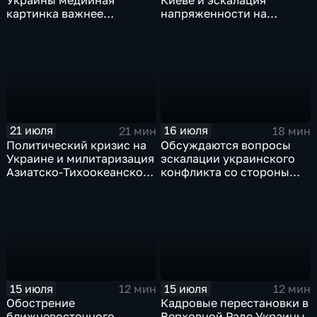
Украины медийная
Киеве и эскалация
картинка важнее
напряженности на
ситуации на поле боя
Ближнем Востоке
21 июля
16 июля
21 мин
18 мин
Политический кризис на
Обсуждаются вопросы
Украине и милитаризация
эскалации украинского
Азиатско-Тихоокеанского
конфликта со стороны
региона: главные темы
западных стран, а также
программы "Пятая
последствия российских
студия"
ударов по объектам ВПК
Украины
15 июля
15 июля
12 мин
12 мин
Обострение
Кадровые перестановки в
ближневосточного
Верховной Раде Украины