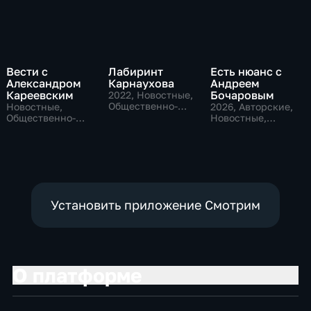
Вести с
Лабиринт
Есть нюанс с
Александром
Карнаухова
Андреем
Кареевским
Бочаровым
2022
, Новостные,
Общественно-
Новостные,
2026
, Авторские,
политические
Общественно-
Новостные,
политические
общественно-
политические
Установить приложение Смотрим
О платформе