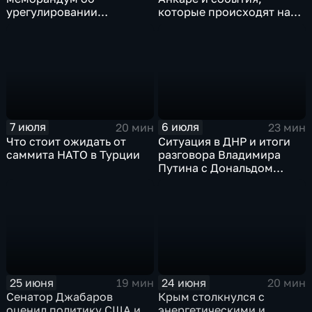
урегулировании
которые происходят на
конфликта между США и
Ближнем Востоке
Ираном?
7 июля
6 июля
20 мин
23 мин
Что стоит ожидать от
Ситуация в ДНР и итоги
саммита НАТО в Турции
разговора Владимира
Путина с Дональдом
Трампом
25 июня
24 июня
19 мин
20 мин
Сенатор Джабаров
Крым столкнулся с
оценил политику США и
энергетическими и