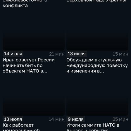
конфликта
14 июля
13 июля
21 мин
15 мин
Иран советует России
Обсуждаем актуальную
начинать бить по
международную повестку
объектам НАТО в
и изменения в
европейских странах
политической жизни
Украины
13 июля
9 июля
14 мин
25 мин
Как работает
Итоги саммита НАТО в
меморандум об
Анкаре и события,