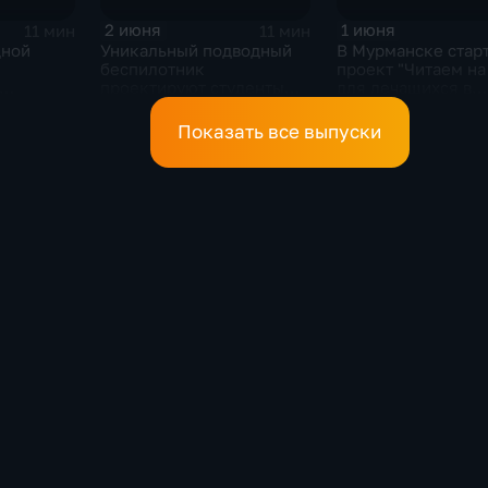
2 июня
1 июня
11 мин
11 мин
дной
Уникальный подводный
В Мурманске стар
беспилотник
проект "Читаем на
проектируют студенты
для лечащихся в
елям
Мурманского
больницах детей
арктического
Показать все выпуски
университета