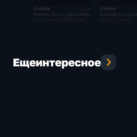
4 июня
3 июня
11 мин
Начнем день с разговора
Ансамбль эстра
о книгах и любви к ним
песни "Тоника"
представил свое
творчество жит
Китая
Еще
интересное