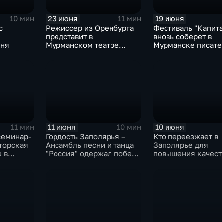
23 июня
19 июня
10 мин
11 мин
с
Режиссер из Оренбурга
Фестиваль "Капита
представит в
вновь соберет в
гня
Мурманском театре
Мурманске писате
кукол спектакль "Город
разных регионов и
мастеров"
11 июня
10 июня
11 мин
10 мин
семинар-
Гордость Заполярья –
Кто переезжает в
торская
Ансамбль песни и танца
Заполярье для
е в
"Россия" одержал победу
повышения качест
на конкурсе в
медицины и роста
Сыктывкаре
рождаемости?