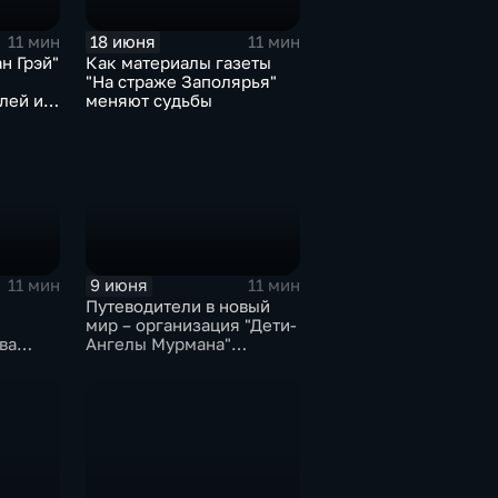
18 июня
11 мин
11 мин
н Грэй"
Как материалы газеты
"На страже Заполярья"
лей из
меняют судьбы
 стран
9 июня
11 мин
11 мин
Путеводители в новый
мир – организация "Дети-
ва
Ангелы Мурмана"
отметила 15-летие