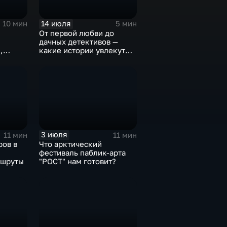
14 июля
10 мин
5 мин
От первой любви до
дачных детективов —
,
какие истории увлекут
ю
юных северян во время
каникул
3 июля
11 мин
11 мин
ров в
Что арктический
фестиваль паблик-арта
ршруты
"РОСТ" нам готовит?