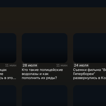
28 июля
24 июля
11 мин
11 мин
ицах
Кто такие полицейские
Съемки фильма "В
ие
водолазы и как
Гипербореи"
ь в этом
пополнить их ряды?
развернулись в К
ля
Заполярье