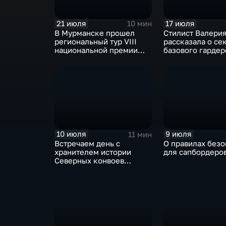
21 июля
17 июля
10 мин
В Мурманске прошел
Стилист Валери
региональный тур VIII
рассказала о се
национальной премии
базового гардер
"Корпоративный музей"
10 июля
9 июля
11 мин
Встречаем день с
О правилах безо
хранителем истории
для сапбордеро
Северных конвоев
Владимиром
Соломоновым