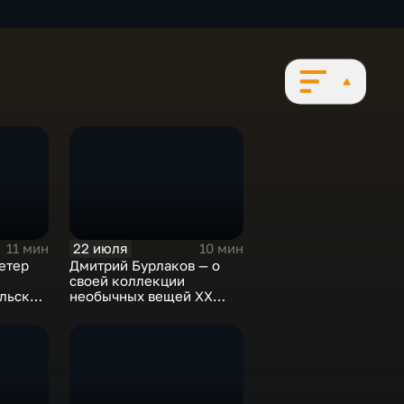
22 июля
11 мин
10 мин
етер
Дмитрий Бурлаков — о
своей коллекции
ольском
необычных вещей XX
века