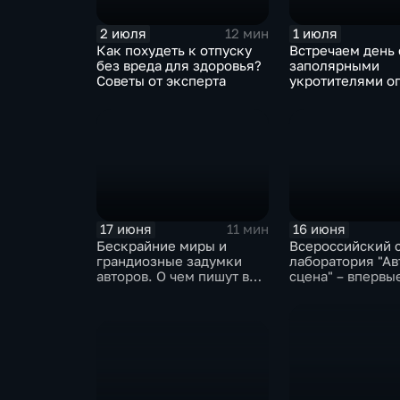
2 июля
1 июля
12 мин
Как похудеть к отпуску
Встречаем день 
без вреда для здоровья?
заполярными
Советы от эксперта
укротителями о
17 июня
16 июня
11 мин
Бескрайние миры и
Всероссийский 
грандиозные задумки
лаборатория "Ав
авторов. О чем пишут в
сцена" – впервы
фэнтези и фантастике?
Заполярье