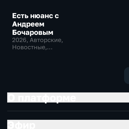
Есть нюанс с
Андреем
Бочаровым
2026
, Авторские,
Новостные,
общественно-
политические
О платформе
Эфир