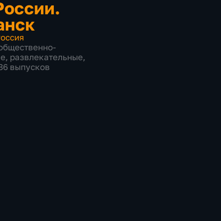
России.
анск
оссия
общественно-
ие
,
развлекательные
,
586 выпусков