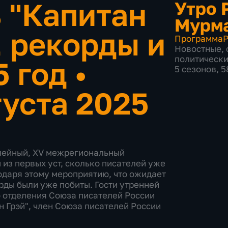
 "Капитан
Утро 
Мурм
, рекорды и
Программа
Р
Новостные
,
политическ
5 год
•
5 сезонов, 
густа 2025
илейный, XV межрегиональный
 из первых уст, сколько писателей уже
одаря этому мероприятию, что ожидает
орды были уже побиты. Гости утренней
 отделения Союза писателей России
 Грэй", член Союза писателей России