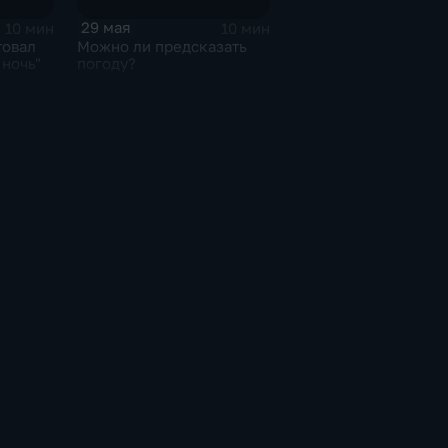
29 мая
10 мин
10 мин
товал
Можно ли предсказать
 ночь"
погоду?