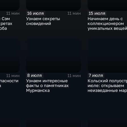
16 июля
15 июля
11 мин
11 мин
я Сэм
Узнаем секреты
Начинаем день с
кретах
сновидений
коллекционером
оба
уникальных вещей
хранящих истори
8 июля
7 июля
11 мин
11 мин
пасности
Узнаем интересные
Кольский полуост
в
факты о памятниках
июле: открываем
Мурманска
неизведанные ма