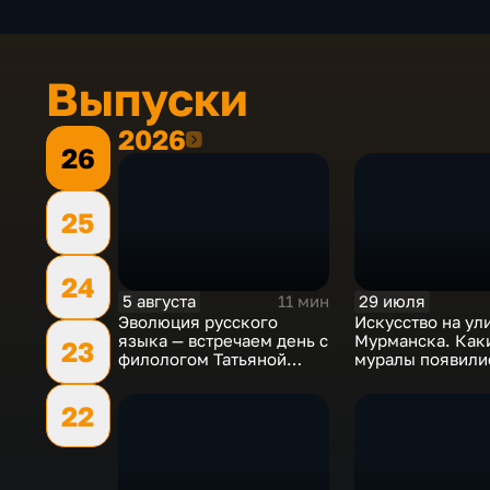
Выпуски
2026
2026
26
25
24
5 августа
29 июля
11 мин
Эволюция русского
Искусство на ул
языка — встречаем день с
Мурманска. Как
23
филологом Татьяной
муралы появилис
Рычковой
сезоне фестива
"РОСТ"?
22