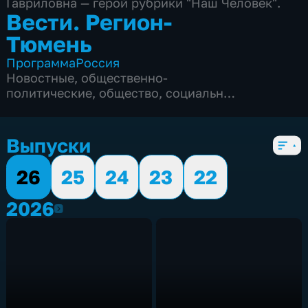
Гавриловна — герой рубрики "Наш Человек".
Вести. Регион-
Тюмень
Программа
Россия
Новостные
,
общественно-
политические
,
общество
,
социально-
экономические
,
5 сезонов, 1863 выпуска
Выпуски
26
25
24
23
22
2026
2026