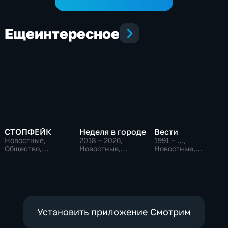
Еще
интересное
СТОПФЕЙК
Неделя в городе
Вести
Новостные,
2018 – 2026
,
1991 – …
,
Общество,
Новостные,
Новостные,
общественно-
Общество,
Общественно-
политические
общественно-
политические,
политические
социально-
экономические
Установить приложение Смотрим